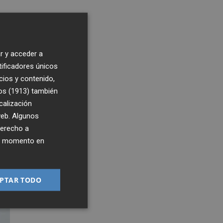
o.
r y acceder a
n y
tificadores únicos
cios y contenido,
os (1913)
también
calización
la
 web. Algunos
derecho a
ier momento en
PTAR TODO