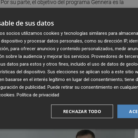
Por su parte, el objetivo del programa Gennera es la
ra ayudar al desarrollo del talento emprendedor y que
fomentando el intraemprendimiento y el trabajo en equip
able de sus datos
es universitarios resuelven retos estratégicos planteados
os socios utilizamos cookies y tecnologías similares para almacena
as retadoras han sido: HP, Vicky Foods, Christeyns, Ceyla
dispositivo y procesar datos personales, como su dirección IP, iden
ción, para ofrecer anuncios y contenido personalizados, medir anun
n sobre la audiencia y mejorar los servicios.
Proveedores de tercer
K23, tiene como objetivo potenciar el espíritu
s datos para estos y otros fines, incluido el uso de datos de geolo
V y sensibilizar a los estudiantes en el emprendimiento y 
rísticas del dispositivo. Sus elecciones se aplican solo a este sitio
 basarse en el interés legítimo en lugar del consentimiento; tiene 
guración de publicidad
. Puede retirar su consentimiento en cualqu
cookies
.
Política de privacidad
RECHAZAR TODO
ACE