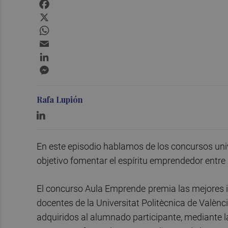
Facebook
X
WhatsApp
Email
LinkedIn
Messenger
Rafa Lupión
En este episodio hablamos de los concursos un
objetivo fomentar el espíritu emprendedor entre 
El concurso Aula Emprende
premia las mejores i
docentes de la Universitat Politècnica de Valènci
adquiridos al alumnado participante, mediante l