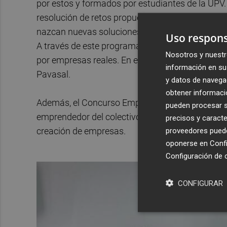
por estos y formados por estudiantes de la UPV. 
resolución de retos propuestos por empresas, pa
nazcan nuevas soluciones a retos de empresas, 
Uso respons
A través de este programa, equipos de estudiant
Nosotros y nuestr
por empresas reales. En esta edición, las empres
información en su 
Pavasal.
y datos de navega
obtener informació
Además, el Concurso Emprendedor Universitario 2
pueden procesar su
emprendedor del colectivo universitario de la UP
precisos y caracte
creación de empresas.
proveedores pueden
oponerse en
Confi
Configuración de 
CONFIGURAR