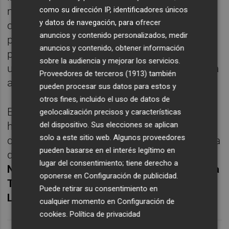
móvil. En segundo lugar quedó Le Corbu,
como su dirección IP, identificadores únicos
y datos de navegación, para ofrecer
cuya propuesta planteaba una herramienta
anuncios y contenido personalizados, medir
para hacer más confortables los espacios
anuncios y contenido, obtener información
públicos. El tercer puesto fue para Bitalize,
sobre la audiencia y mejorar los servicios.
una propuesta para acabar con la burocracia
Proveedores de terceros (1913)
también
a través de un chatbot.
pueden procesar sus datos para estos y
otros fines, incluido el uso de datos de
En este episodio del podcast IdeasUPV,
geolocalización precisos y características
hablamos de la XIII edición del Challenge
del dispositivo. Sus elecciones se aplican
solo a este sitio web. Algunos proveedores
con
Lorena Pedró
s, técnico superior del área
pueden basarse en el interés legítimo en
de Emprendimiento IDEASUPV;
Ricardo
lugar del consentimiento; tiene derecho a
Narbón
, integrante del equipo Simacro;
Carla
oponerse en
Configuración de publicidad
.
Trelis
, integrante del equipo Le Corbu; y
Puede retirar su consentimiento en
Liaqian Ji
, integrante del equipo Bitalize.
cualquier momento en
Configuración de
cookies
.
Política de privacidad