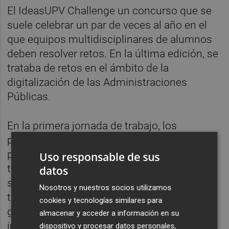
El IdeasUPV Challenge un concurso que se
suele celebrar un par de veces al año en el
que equipos multidisciplinares de alumnos
deben resolver retos. En la última edición, se
trataba de retos en el ámbito de la
digitalización de las Administraciones
Públicas.
En la primera jornada de trabajo, los
participantes reciben asesoramiento por
parte de los técnicos, píldoras formativas y
Uso responsable de sus
trabajan equipo. Al día siguiente presentan
datos
sus ideas que el jurado valora para otorgar
Nosotros y nuestros socios utilizamos
tres premios. En esta ocasión, el primer
cookies y tecnologías similares para
galardón lo logró Simacro, que propuso
almacenar y acceder a información en su
implantar el voto digital a través del teléfono
dispositivo y procesar datos personales,