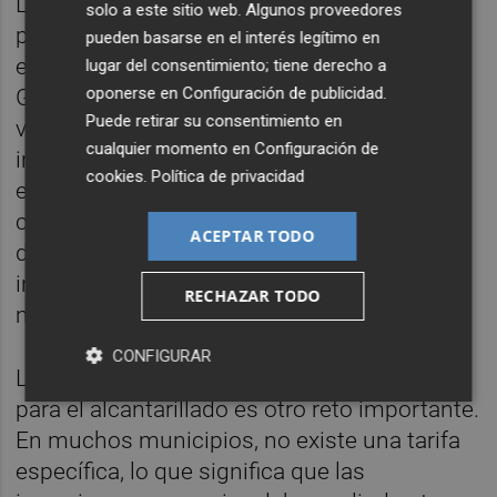
La normativa actual plantea grandes retos
solo a este sitio web. Algunos proveedores
para la gestión del alcantarillado,
pueden basarse en el interés legítimo en
especialmente en términos de inversión.
lugar del consentimiento; tiene derecho a
oponerse en
Configuración de publicidad
.
García señala que muchas redes tienen una
Puede retirar su consentimiento en
vida útil promedio de 238 años, lo que es
cualquier momento en
Configuración de
insostenible. Las filtraciones de agua,
cookies
.
Política de privacidad
especialmente en zonas marítimas,
complican el tratamiento en las
ACEPTAR TODO
depuradoras. "Es fundamental renovar las
instalaciones para evitar estos problemas y
RECHAZAR TODO
mejorar la eficiencia del sistema", explica.
CONFIGURAR
La implementación de una tarifa adecuada
para el alcantarillado es otro reto importante.
En muchos municipios, no existe una tarifa
específica, lo que significa que las