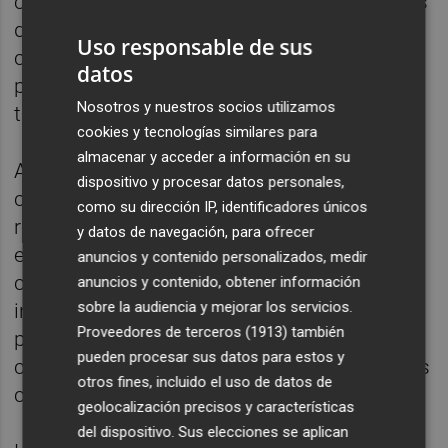
causa atascos, averías y aumenta los costes
de mantenimiento", dice. FACSA realiza
Uso responsable de sus
campañas educativas en su aula didáctica
datos
para concienciar a los niños, quienes luego
Nosotros y nuestros socios utilizamos
transmiten esta información a sus padres.
cookies y tecnologías similares para
almacenar y acceder a información en su
Además de las toallitas, otros problemas
dispositivo y procesar datos personales,
comunes incluyen conexiones inadecuadas
como su dirección IP, identificadores únicos
realizadas por los vecinos y malas
y datos de navegación, para ofrecer
ejecuciones en obras. Estos factores
anuncios y contenido personalizados, medir
complican la gestión del alcantarillado, una
anuncios y contenido, obtener información
sobre la audiencia y mejorar los servicios.
infraestructura crucial para la salubridad
Proveedores de terceros (1913)
también
pública. "Es una instalación tan importante
pueden procesar sus datos para estos y
como cualquier otra en la ciudad, y debemos
otros fines, incluido el uso de datos de
cuidarla y vigilarla", añade García.
geolocalización precisos y características
del dispositivo. Sus elecciones se aplican