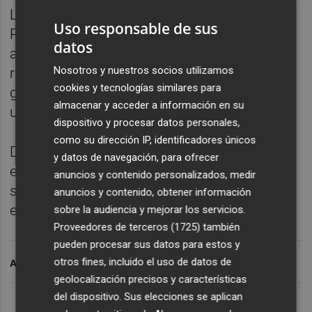
La de los ingenieros Caminos, Canales y
Uso responsable de sus
Puertos es una de las profesiones más
datos
antiguas que se encuentra en plena
Nosotros y nuestros socios utilizamos
reactivación en la Comunitat Valenciana
cookies y tecnologías similares para
gracias a obras de gran calado que tendrán
almacenar y acceder a información en su
un papel decisivo de cara al futuro.
dispositivo y procesar datos personales,
como su dirección IP, identificadores únicos
De los principales retos a los que se
y datos de navegación, para ofrecer
enfrentan estos profesionales y de los
anuncios y contenido personalizados, medir
servicios que presta su Colegio, habla en
anuncios y contenido, obtener información
esta entrevista el decano, Javier Machí.
sobre la audiencia y mejorar los servicios.
Proveedores de terceros (1725)
también
pueden procesar sus datos para estos y
otros fines, incluido el uso de datos de
ARCHIVADO EN
geolocalización precisos y características
del dispositivo. Sus elecciones se aplican
Lo Más Escuchado