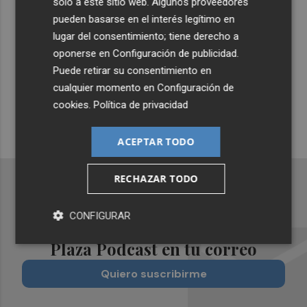
solo a este sitio web. Algunos proveedores
pueden basarse en el interés legítimo en
lugar del consentimiento; tiene derecho a
Suscríbete al canal de
oponerse en
Configuración de publicidad
.
Whatsapp
Puede retirar su consentimiento en
cualquier momento en
Configuración de
Siempre al día de las últimas noticias
cookies
.
Política de privacidad
¡Quiero suscribirme!
ACEPTAR TODO
RECHAZAR TODO
CONFIGURAR
Recibe toda la actualidad de
Plaza Podcast en tu correo
Quiero suscribirme