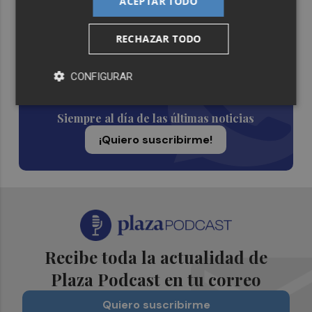
ACEPTAR TODO
Lo Más Escuchado
RECHAZAR TODO
Suscríbete al canal de
CONFIGURAR
Whatsapp
Siempre al día de las últimas noticias
¡Quiero suscribirme!
Recibe toda la actualidad de
Plaza Podcast en tu correo
Quiero suscribirme