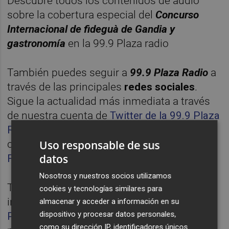
Descubre todos los contenidos de audio
sobre la cobertura especial del
Concurso
Internacional de fideguà de Gandia
y
gastronomía
en la 99.9 Plaza radio
También puedes seguir a
99.9 Plaza Radio
a
través de las principales
redes sociales
.
Sigue la actualidad más inmediata a través
de nuestra cuenta de
Twitter de la 99.9 Plaza
Radio
, así como descubrir los mejores
Uso responsable de sus
contenidos radiofónicos a través del
datos
Facebook
e
Instagram
.
Nosotros y nuestros socios utilizamos
También, puedes descubrir la última hora
cookies y tecnologías similares para
informativa a través de la
APP de la 99.9
almacenar y acceder a información en su
dispositivo y procesar datos personales,
Plaza Radio
, disponible para dispositivos
como su dirección IP, identificadores únicos