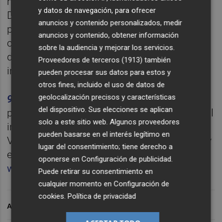
móviles tanto en IOS como en Android.
y datos de navegación, para ofrecer
Desde la aplicación de la 99.9 Plaza Radio
anuncios y contenido personalizados, medir
puede seleccionar los programas a la carta,
anuncios y contenido, obtener información
crear sus propias listas de reproducción,
sobre la audiencia y mejorar los servicios.
descargarlos y escucharlos posteriormente
Proveedores de terceros (1913)
también
incluso sin conexión a internet.
pueden procesar sus datos para estos y
otros fines, incluido el uso de datos de
geolocalización precisos y características
99.9 Plaza Radio
es la emisora de radio del
del dispositivo. Sus elecciones se aplican
periódico
Valencia Plaza
, diario nativo digital
solo a este sitio web. Algunos proveedores
independiente y líder en la Comunitat
pueden basarse en el interés legítimo en
Valenciana. Puedes escucharla en 99.9 FM y
lugar del consentimiento; tiene derecho a
el 101.5 FM así como en
oponerse en
Configuración de publicidad
.
www.plazararadio.es
Puede retirar su consentimiento en
cualquier momento en
Configuración de
cookies
.
Política de privacidad
ARCHIVADO EN