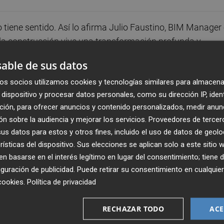
tiene sentido. Así lo afirma Julio Faustino, BIM Manager
la construcción vive una transformación profunda y
 construir también debe hacerlo. No conducimos igual, no
able de sus datos
evantando edificios con los mismos métodos del pasado?”
os socios utilizamos cookies y tecnologías similares para almacena
dispositivo y procesar datos personales, como su dirección IP, iden
ción, para ofrecer anuncios y contenido personalizados, medir anun
ng) está en el centro de esta transformación. No se trat
n sobre la audiencia y mejorar los servicios.
Proveedores de tercer
 que permite diseñar, coordinar y ejecutar obras de forma
s datos para estos y otros fines, incluido el uso de datos de geolo
a la entrega final. “Antes veías un render bonito y luego l
rísticas del dispositivo. Sus elecciones se aplican solo a este sitio
era en digital, se revisa, se ajusta, se valida… y entonce
 basarse en el interés legítimo en lugar del consentimiento; tiene 
guración de publicidad
. Puede retirar su consentimiento en cualqu
cookies
.
Política de privacidad
RECHAZAR TODO
ACE
d del resultado. También reduce errores, acelera los plazo