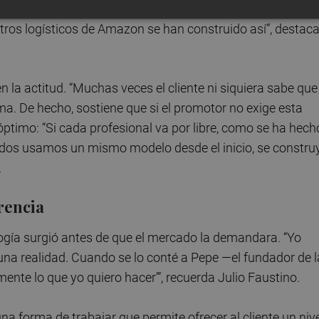
resupuesto o modificación. “Ya no es ciencia ficción.
tros logísticos de Amazon se han construido así”, destac
en la actitud. “Muchas veces el cliente ni siquiera sabe que
rma. De hecho, sostiene que si el promotor no exige esta
 óptimo: “Si cada profesional va por libre, como se ha hech
 todos usamos un mismo modelo desde el inicio, se constru
.
rencia
gía surgió antes de que el mercado la demandara. “Yo
 una realidad. Cuando se lo conté a Pepe —el fundador de l
ente lo que yo quiero hacer’”, recuerda Julio Faustino.
a forma de trabajar que permite ofrecer al cliente un niv