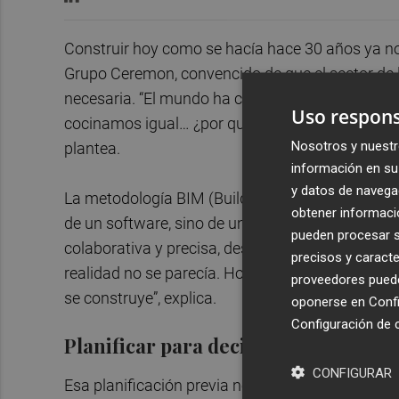
Construir hoy como se hacía hace 30 años ya no 
Grupo Ceremon, convencido de que el sector de 
necesaria. “El mundo ha cambiado y la forma de
Uso respons
cocinamos igual… ¿por qué deberíamos seguir l
Nosotros y nuestr
plantea.
información en su 
y datos de navega
La metodología BIM (Building Information Modeli
obtener informació
de un software, sino de una filosofía de trabajo
pueden procesar su
colaborativa y precisa, desde el primer plano hast
precisos y caracte
realidad no se parecía. Hoy modelamos la obra ent
proveedores pueden
se construye”, explica.
oponerse en
Confi
Configuración de 
Planificar para decidir mejor
CONFIGURAR
Esa planificación previa no solo mejora la calida