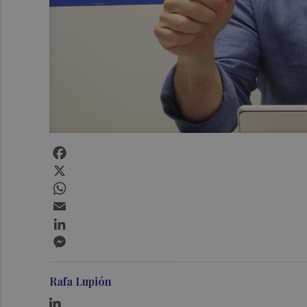
Facebook
X
WhatsApp
Email
LinkedIn
Messenger
Rafa Lupión