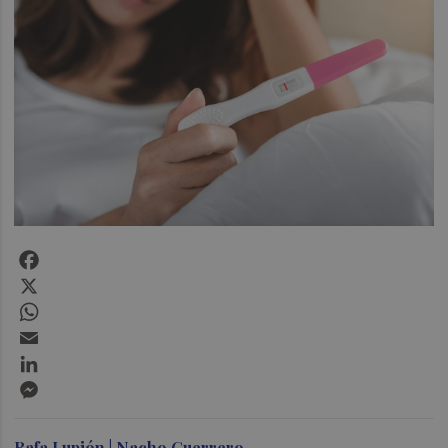
Facebook
X
WhatsApp
Email
LinkedIn
Messenger
Rafa Lupión | Nacho Guerrero