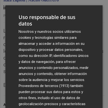
Uso responsable de sus
Publicado: 05/06/2026 ·
06:00
datos
La infertilidad es una enfermedad
Nosotros y nuestros socios utilizamos
reconocida por la OMS y afecta a una de
cookies y tecnologías similares para
cada seis personas. En España, el 40 % de
almacenar y acceder a información en su
dispositivo y procesar datos personales,
los pacientes con infertilidad sufre síntomas
como su dirección IP, identificadores únicos
depresivos. El documental
Madres invisibles
y datos de navegación, para ofrecer
da voz a mujeres que viven este proceso en
anuncios y contenido personalizados, medir
silencio.
anuncios y contenido, obtener información
sobre la audiencia y mejorar los servicios.
Episodio completo en Plaza Podcast.
Proveedores de terceros (1913)
también
pueden procesar sus datos para estos y
otros fines, incluido el uso de datos de
geolocalización precisos y características
ARCHIVADO EN
PÓDCAST