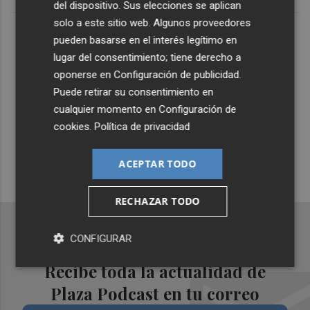
del dispositivo. Sus elecciones se aplican
solo a este sitio web. Algunos proveedores
Lo Más Escuchado
pueden basarse en el interés legítimo en
lugar del consentimiento; tiene derecho a
oponerse en
Configuración de publicidad
.
Suscríbete al canal de
Puede retirar su consentimiento en
Whatsapp
cualquier momento en
Configuración de
cookies
.
Política de privacidad
Siempre al día de las últimas noticias
¡Quiero suscribirme!
ACEPTAR TODO
RECHAZAR TODO
CONFIGURAR
Recibe toda la actualidad de
Plaza Podcast en tu correo