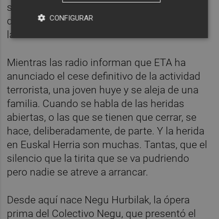
se convierten en noches y las noches en
CONFIGURAR
días, su huida comienza a ser cada vez más
laberíntica…
Mientras las radio informan que ETA ha
anunciado el cese definitivo de la actividad
terrorista, una joven huye y se aleja de una
familia. Cuando se habla de las heridas
abiertas, o las que se tienen que cerrar, se
hace, deliberadamente, de parte. Y la herida
en Euskal Herria son muchas. Tantas, que el
silencio que la tirita que se va pudriendo
pero nadie se atreve a arrancar.
Desde aquí nace Negu Hurbilak, la ópera
prima del Colectivo Negu, que presentó el