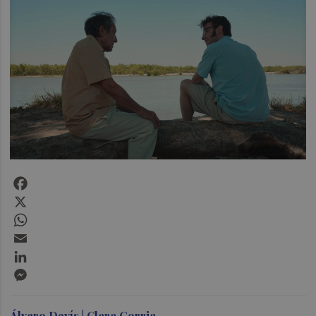
Facebook
X
WhatsApp
Email
LinkedIn
Messenger
Álvaro Devís | Clara Gorria