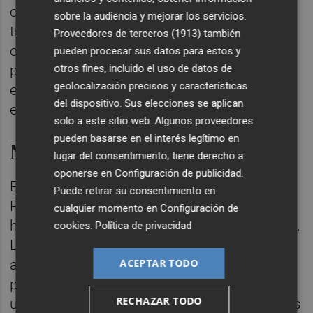
como protagonista lideran este film que es
sobre la audiencia y mejorar los servicios.
transparente como pocas veces he visto, y
Proveedores de terceros (1913)
también
eso es lo que hace, en resumen de esta
pueden procesar sus datos para estos y
película una muy especial. Para desarrollar
otros fines, incluido el uso de datos de
geolocalización precisos y características
esto, quién mejor que ellos mismos para
del dispositivo. Sus elecciones se aplican
explicarlo.
solo a este sitio web. Algunos proveedores
pueden basarse en el interés legítimo en
Negu Hurbilak
lugar del consentimiento; tiene derecho a
oponerse en
Configuración de publicidad
.
En 2011 el prolongado conflicto que vive el
Puede retirar su consentimiento en
País Vasco parece llegar a su fin. Una joven
cualquier momento en
Configuración de
huye con un claro objetivo: cruzar la frontera.
cookies
.
Política de privacidad
Llega a Zubieta, un pueblo fronterizo donde
antiguos mitos y conflictos modernos
ACEPTAR TODO
parecen converger. Con el paso del tiempo,
RECHAZAR TODO
un tiempo difuso e indefinido, donde los días