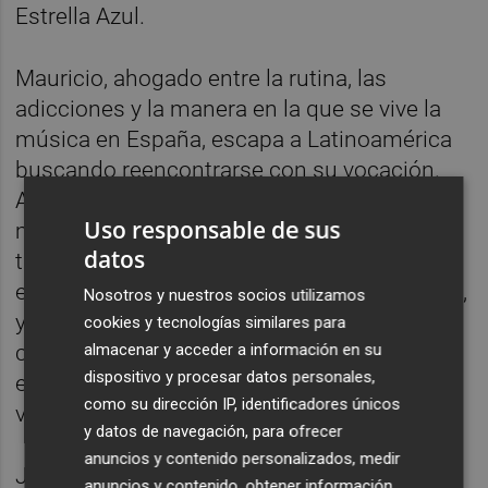
Estrella Azul.
Mauricio, ahogado entre la rutina, las
adicciones y la manera en la que se vive la
música en España, escapa a Latinoamérica
buscando reencontrarse con su vocación.
Allí conoce a Carlos Carabajal, uno de los
Uso responsable de sus
maestros de la chacarera, un subgénero
datos
tradicional de la Argentina rural. Carabajal,
entristecido por el poco apoyo a su creación,
Nosotros y nuestros socios utilizamos
y Mauricio, un músico pérdido, se acogen
cookies y tecnologías similares para
con generosidad. De su encuentro nace un
almacenar y acceder a información en su
dispositivo y procesar datos personales,
extravagante dúo quijotesco, con todos los
como su dirección IP, identificadores únicos
visos de ser un absoluto fracaso comercial.
y datos de navegación, para ofrecer
anuncios y contenido personalizados, medir
Javier Macipe dirigiendo y Pepe Lorente
anuncios y contenido, obtener información