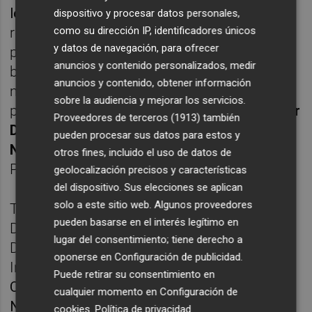
lo avale.
El Ministerio de Consumo trata de
dispositivo y procesar datos personales,
como su dirección IP, identificadores únicos
reducir la obesidad infantil mediante una
y datos de navegación, para ofrecer
prohibición de la publicidad de dulces o
anuncios y contenido personalizados, medir
bebidas calóricas, pero ¿Es o no una buena
anuncios y contenido, obtener información
medida para intentar solucionar el
sobre la audiencia y mejorar los servicios.
problema?Analizamos el problema con
Itziar
Proveedores de terceros (1913)
también
Digón,
Psicóloga en alimentación
, Isaura
pueden procesar sus datos para estos y
Navarro,
Secretaria autonómica de Salud
otros fines, incluido el uso de datos de
Pública.
geolocalización precisos y características
del dispositivo. Sus elecciones se aplican
solo a este sitio web. Algunos proveedores
También hablamos con
María Congil
,
pueden basarse en el interés legítimo en
Dietista-Nutricionista y responsable del
lugar del consentimiento; tiene derecho a
Departamento de Calidad y Nutrición de
oponerse en
Configuración de publicidad
.
Intur Restauración Colectiva y miembro de
Puede retirar su consentimiento en
CODiNuCoVa (Colegio oficial de Dietistas-
cualquier momento en
Configuración de
Nutricionistas de la Comunitat Valenciana).
cookies
.
Política de privacidad