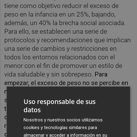
tiene como objetivo reducir el exceso de
peso en la infancia en un 25%, bajando,
además, un 40% la brecha social asociada.
Para ello, se establecen una serie de
protocolos y recomendaciones que implican
una serie de cambios y restricciones en
todos los entornos relacionados con el
menor con el fin de promover un estilo de
vida saludable y sin sobrepeso.
Para
empezar, el exceso de peso no se percibe en
muchos casos como un problema. El estudio
señala que uno de cada tres padres que
Uso responsable de sus
tienen un hijo con obesidad no es consciente
datos
de ello y casi la mitad piensan que se
Nosotros y nuestros socios utilizamos
resolverá de forma espontánea, a pesar de
cookies y tecnologías similares para
que no existe evidencia científica alguna que
almacenar y acceder a información en su