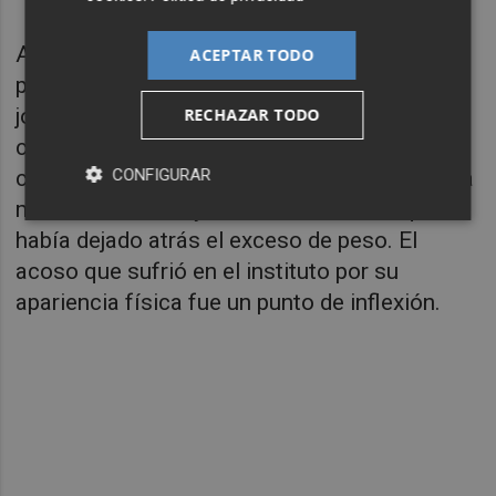
Además,
Estefanía Villanueva
nos cuenta en
ACEPTAR TODO
primera persona como sufrió cuando era
joven. Llegó a pesar 92 kilos recién
RECHAZAR TODO
cumplidos los 15 años. El diagnóstico era
CONFIGURAR
claro, obesidad. Dos años después la báscula
marcaba 68 kilos y su IMC certificaba que
había dejado atrás el exceso de peso. El
acoso que sufrió en el instituto por su
apariencia física fue un punto de inflexión.