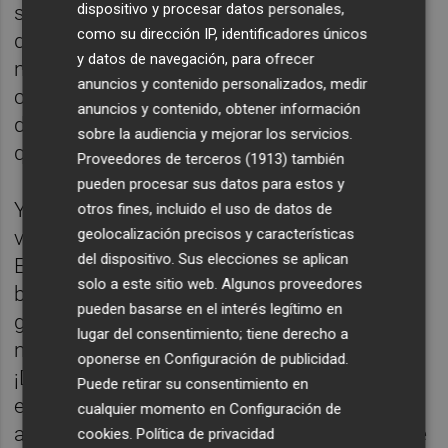
dispositivo y procesar datos personales,
siempre, SIEMPRE te acabas llevando una
como su dirección IP, identificadores únicos
decepción. El Psoe va a psoear, es su
y datos de navegación, para ofrecer
naturaleza. Pero no vamos a dejar que esa
anuncios y contenido personalizados, medir
certeza nos arruine unos días de magia y
anuncios y contenido, obtener información
diversión. Especialmente si al final resulta
sobre la audiencia y mejorar los servicios.
que arranca la Tercera Guerra Mundial.
Proveedores de terceros (1913)
también
pueden procesar sus datos para estos y
Y nuestra recomendación cultural, nos
otros fines, incluido el uso de datos de
geolocalización precisos y características
vamos a otro momento histórico en el que
del dispositivo. Sus elecciones se aplican
Estados Unidos chapoteaba en el ambiente
solo a este sitio web. Algunos proveedores
bélico. Aunque, en este caso, se trata de la
pueden basarse en el interés legítimo en
guerra de Vietnam. Hablamos de Per què la
lugar del consentimiento; tiene derecho a
nit?, de Joanjo Garcia (L'Agulla Daurada).
oponerse en
Configuración de publicidad
.
¡Dentro sinopsis!“El mateix dia que Cass
Puede retirar su consentimiento en
entra a l’adolescència, Jackie Kennedy és
cualquier momento en
Configuración de
assassinada a Dallas. Tot Lafuente, un poble
cookies
.
Política de privacidad