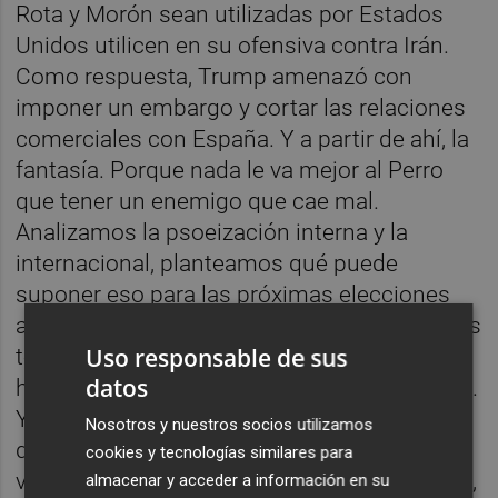
Rota y Morón sean utilizadas por Estados
Unidos utilicen en su ofensiva contra Irán.
Como respuesta, Trump amenazó con
imponer un embargo y cortar las relaciones
comerciales con España. Y a partir de ahí, la
fantasía. Porque nada le va mejor al Perro
que tener un enemigo que cae mal.
Analizamos la psoeización interna y la
internacional, planteamos qué puede
suponer eso para las próximas elecciones
autonómicas de Castilla y León (otro de esos
Uso responsable de sus
temas en los que somos especialistas),
datos
hablamos del éxito de VOX en las encuestas.
Y lanzamos una advertencia para aquellos
Nosotros y nuestros socios utilizamos
que están siendo psoeizados por primera
cookies y tecnologías similares para
vez: la clave de este proceso es que siempre,
almacenar y acceder a información en su