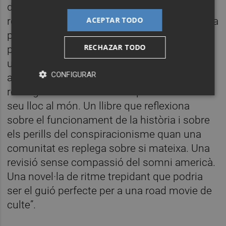
de l’interior de Califòrnia, està decidit a
ACEPTAR TODO
resoldre el misteri que hi ha rere la mort de la
primera dama i entra en una espiral de
RECHAZAR TODO
paranoia i destrucció. En aquest context, en
una dècada en què ser jove no és gens fàcil,
CONFIGURAR
amb la guerra del Vietnam a l’horitzó,
resseguim el camí de Cass per a trobar el
seu lloc al món. Un llibre que reflexiona
sobre el funcionament de la història i sobre
els perills del conspiracionisme quan una
comunitat es replega sobre si mateixa. Una
revisió sense compassió del somni americà.
Una novel·la de ritme trepidant que podria
ser el guió perfecte per a una road movie de
culte”.