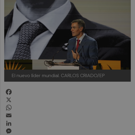
El nuevo líder mundial. CARLOS CRIADO/EP
Facebook
X
WhatsApp
Email
LinkedIn
Messenger