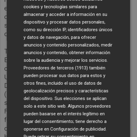
cookies y tecnologías similares para
el PSOE esté en la Moncloa, ni un solo
almacenar y acceder a información en su
casero pasará hambre, ni un solo casero
dispositivo y procesar datos personales,
sentirá ansiedad, ni un solo casero
como su dirección IP, identificadores únicos
derramará una lágrima de tristeza.
y datos de navegación, para ofrecer
anuncios y contenido personalizados, medir
Turno para nuestra recomendación cultural.
anuncios y contenido, obtener información
Esta semana os proponemos… ¡fútbol! En
sobre la audiencia y mejorar los servicios.
concreto, leer sobre fútbol. Y hacerlo con
Proveedores de terceros (1913)
también
pueden procesar sus datos para estos y
Une histoire populaire du football, de J. C.
otros fines, incluido el uso de datos de
Deveney, Mickaël Correia y Lelio Bonaccorso
geolocalización precisos y características
(La Découverte–Delcourt, 2025). ¡Dentro,
del dispositivo. Sus elecciones se aplican
sinopsis! “De Inglaterra a Brasil, de Egipto a
solo a este sitio web. Algunos proveedores
Francia y Argentina, he aquí otra historia del
pueden basarse en el interés legítimo en
fútbol, desde sus orígenes hasta nuestros
lugar del consentimiento; tiene derecho a
días. El fútbol no es solo negocio: desde
oponerse en
Configuración de publicidad
.
hace más de un siglo es un poderoso
Puede retirar su consentimiento en