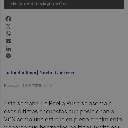
derramará una lágrima (Fo
Facebook
X
WhatsApp
Email
LinkedIn
Messenger
La Paella Rusa | Nacho Guerrero
Publicado: 16/01/2026 ·
05:00
Esta semana, La Paella Rusa se asoma a
esas últimas encuestas que posicionan a
VOX como una estrella en pleno crecimiento
y aborda qué horizontes políticos (y vitales)