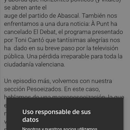
se abren ante el
auge del partido de Abascal. También nos
enfrentamos a una dura noticia: À Punt ha
cancelado El Debat, el programa presentado
por Toni Cantó que tantísimas alegrías nos
ha dado en su breve paso por la televisión
pública. Una pérdida irreparable para toda la
ciudadanía valenciana.
Un episodio más, volvemos con nuestra
sección Pesoeizados. En este caso,
hablamos de una macropesoeización: la que
están viviendo todos los inquilinos ante la
Uso responsable de sus
nueva e ilusionante medida en materia de
datos
vivienda y alquileres por parte del gobierno
más rentista de la historia. Porque, mientras
Nosotros y nuestros socios utilizamos