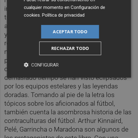
cualquier momento en
Configuración de
instrumento de emancipación para
cookies
.
Política de privacidad
trabajadores, mujeres, militantes
anticoloniales, jóvenes de barrios populares
ACEPTAR TODO
y manifestantes de todo el mundo. El cómic
recorre los destinos de los hombres y
RECHAZAR TODO
mujeres que practican a diario este deporte
popular, tanto profesionalmente como en
CONFIGURAR
calidad de aficionados, y que durante
demasiado tiempo se han visto eclipsados
por los equipos estelares y las leyendas
doradas. Tomando al pie de la letra los
tópicos sobre los aficionados al fútbol,
también cuenta la asombrosa historia de las
contraculturas del fútbol. Arthur Kinnaird,
Pelé, Garrincha o Maradona son algunos de
los protagonistas de este libro. Con una