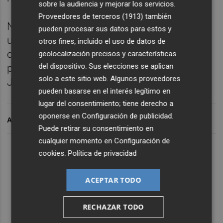
sobre la audiencia y mejorar los servicios.
Proveedores de terceros (1913)
también
Nuestra recomendación de la semana tiene
pueden procesar sus datos para estos y
un protagonista claro: el sueño. O más
otros fines, incluido el uso de datos de
concretamente, su ausencia. Os
geolocalización precisos y características
del dispositivo. Sus elecciones se aplican
proponemos leer ‘El Mal dormir’, David
solo a este sitio web. Algunos proveedores
Jiménez Torres (Libros del Asteroide).
pueden basarse en el interés legítimo en
lugar del consentimiento; tiene derecho a
oponerse en
Configuración de publicidad
.
ARCHIVADO EN
Puede retirar su consentimiento en
cualquier momento en
Configuración de
Lo Más Escuchado
cookies
.
Política de privacidad
ACEPTAR TODO
Suscríbete al canal de
Whatsapp
RECHAZAR TODO
Siempre al día de las últimas noticias