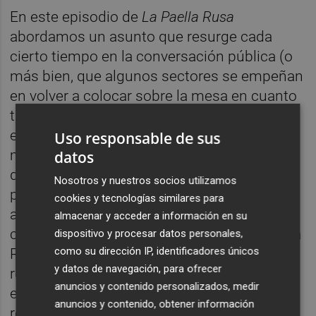
En este episodio de
La Paella Rusa
abordamos un asunto que resurge cada
cierto tiempo en la conversación pública (o
más bien, que algunos sectores se empeñan
en volver a colocar sobre la mesa en cuanto
tiene un mínimo resquicio de oportunidad):
el derecho al aborto. También hacemos un
Uso responsable de sus
minuto y resultado del proceso de primarias
datos
que están viviendo algunas formaciones
Nosotros y nuestros socios utilizamos
políticas de cara a las próximas elecciones
cookies y tecnologías similares para
autonómicas y municipales. Y en nuestra
almacenar y acceder a información en su
cada vez más consolidada sección de Paella
dispositivo y procesar datos personales,
como su dirección IP, identificadores únicos
Rosa, nos fijamos en el afectuoso
y datos de navegación, para ofrecer
reencuentro de Felipe y Juan Carlos durante
anuncios y contenido personalizados, medir
el entierro de Constantino de Grecia. Una
anuncios y contenido, obtener información
relación paternofilial estupenda, oye.