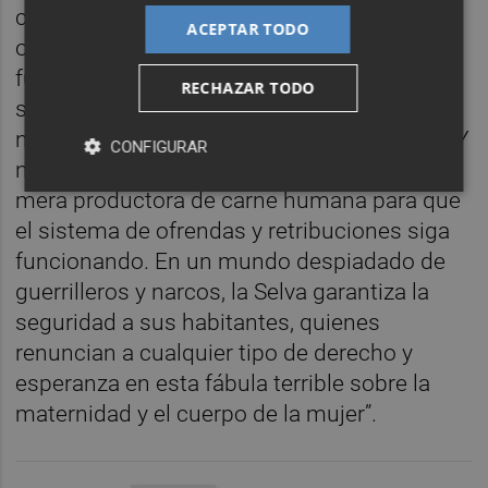
cuento de terror caribeño, las madres son
ACEPTAR TODO
obligadas a criar a sus propios hijos como
futuro alimento, en un sacrificio hecho de
RECHAZAR TODO
sangre y locura. Si se desea sobrevivir aquí,
ninguna mujer puede decidir no ser madre. Y
CONFIGURAR
ninguna madre puede no convertirse en una
mera productora de carne humana para que
el sistema de ofrendas y retribuciones siga
funcionando. En un mundo despiadado de
guerrilleros y narcos, la Selva garantiza la
seguridad a sus habitantes, quienes
renuncian a cualquier tipo de derecho y
esperanza en esta fábula terrible sobre la
maternidad y el cuerpo de la mujer”.