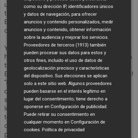
una vivienda involucrada! Por una parte
como su dirección IP, identificadores únicos
tenemos a Juan Soto Ivars y, por otra, a Bad
y datos de navegación, para ofrecer
Bunny y la polémica en torno a sus
anuncios y contenido personalizados, medir
anuncios y contenido, obtener información
conciertos.
sobre la audiencia y mejorar los servicios.
Proveedores de terceros (1913)
también
Y en nuestra recomendación cultural
pueden procesar sus datos para estos y
hablamos sobre comer niños. Lo hacemos a
otros fines, incluido el uso de datos de
través de la novela El cielo de la selva, de
geolocalización precisos y características
Elaine Vilar Madruga (Lava). ¡Dentro sinopsis!
del dispositivo. Sus elecciones se aplican
“La Selva es un dios hambriento. Un ser que
solo a este sitio web. Algunos proveedores
otorga protección a quienes se adentran en
pueden basarse en el interés legítimo en
lugar del consentimiento; tiene derecho a
sus dominios, pero que exige el más alto de
oponerse en
Configuración de publicidad
.
los precios a cambio. Su voracidad no
Puede retirar su consentimiento en
termina nunca y aquellos que viven bajo su
cualquier momento en
Configuración de
control deben entregarle a sus hijos como
cookies
.
Política de privacidad
parte de un cíclico tributo caníbal. En este