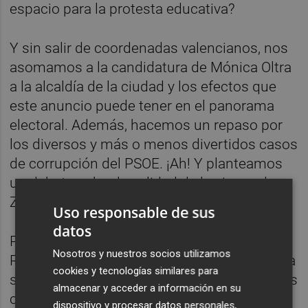
espacio para la protesta educativa?
Y sin salir de coordenadas valencianos, nos
asomamos a la candidatura de Mónica Oltra
a la alcaldía de la ciudad y los efectos que
este anuncio puede tener en el panorama
electoral. Además, hacemos un repaso por
los diversos y más o menos divertidos casos
de corrupción del PSOE. ¡Ah! Y planteamos
un debate sobre la calidad de las joyas de
Zapatero.
Uso responsable de sus
datos
Por supuesto, esta semana en La Paella
Nosotros y nuestros socios utilizamos
Rusa tenemos una entrega nueva de nuestra
cookies y tecnologías similares para
sección Psoeizados. En este caso, contamos
almacenar y acceder a información en su
con dos propuestas y, en ambos casos, ¡hay
dispositivo y procesar datos personales,