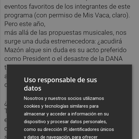
eventos favoritos de los integrantes de este
programa (con permiso de Mis Vaca, claro).
Pero este año,
más allá de las propuestas musicales, nos
surge una duda estremecedora: ¿acudirá
Mazón alque sin duda es su acto preferido
como President o el desastre de la DANA
también va a
arruinarle eso? Tenemos datos, rumores,
Uso responsable de sus
deseos y apuestas.
datos
Nosotros y nuestros socios utilizamos
¿Y vamos a tener finalmente decreto
cookies y tecnologías similares para
Trolebús o qué pasa aquí? Por supuesto, en
almacenar y acceder a información en su
este capítulo de La Paella Rusa contamos
dispositivo y procesar datos personales,
con una nueva entrega de la yacélebre
como su dirección IP, identificadores únicos
sección “¿Qué ha hecho esta semana el
y datos de navegación, para ofrecer