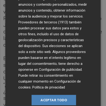
anuncios y contenido personalizados, medir
exteniente general del Ejército de Tierra,
anuncios y contenido, obtener información
vicepresident y conseller para la
sobre la audiencia y mejorar los servicios.
Recuperación Económica y Social, Francisco
Proveedores de terceros (1913)
también
José Gan Pampols?”. Y, como no podía ser
pueden procesar sus datos para estos y
de otra manera, abordamos la última hora de
otros fines, incluido el uso de datos de
la Liga Villaconejos (conocida por algunos
geolocalización precisos y características
como Hypermotion).
del dispositivo. Sus elecciones se aplican
solo a este sitio web. Algunos proveedores
pueden basarse en el interés legítimo en
En nuestra recomendación cultural de la
lugar del consentimiento; tiene derecho a
semana, os proponemos una lectura. En
oponerse en
Configuración de publicidad
.
concreto, La viralidad del mal, de Proyecto
Puede retirar su consentimiento en
UNA (DESCONTROL). ¡Dentro sinopsis!
cualquier momento en
Configuración de
“¿Irritabilidad?
cookies
.
Política de privacidad
¿Adicción a las redes? ¿FOMO? ¿Tienes la
sensación de que la vida en la web se ha
ACEPTAR TODO
vuelto más hostil? ¿Practicas el