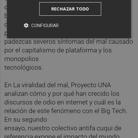
doomscrolling y no lo sabías? ¿Has sido
RECHAZAR TODO
blanco de un monetizador
de odio o has visto a alguien cercano caer
CONFIGURAR
por una madriguera de conejo? Puede que
padezcas severos síntomas del mal causado
por el capitalismo de plataforma y los
monopolios
tecnológicos.
En La viralidad del mal, Proyecto UNA
analizan cómo y por qué han crecido los
discursos de odio en internet y cuál es la
relación de este fenómeno con el Big Tech.
En su segundo
ensayo, nuestro colectivo antifa cuqui de
referencia expone el impacto del mundo