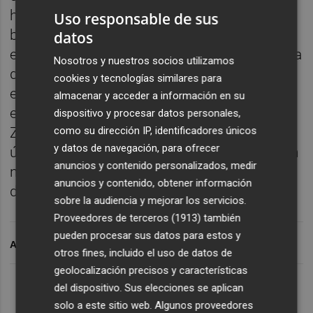
historias. En un programa donde Aitor es
Uso responsable de sus
baja por enfermedad y Mamen está afónica,
datos
el micro es importante para contar la historia
Nosotros y nuestros socios utilizamos
de Madame Bovary en el clásico. También lo
cookies y tecnologías similares para
es para que Javier nos siga hablando de
almacenar y acceder a información en su
etiquetas y, desde luego, lo es para que Luis
dispositivo y procesar datos personales,
como su dirección IP, identificadores únicos
Zueco nos hable de El tablero de la reina, su
y datos de navegación, para ofrecer
última obra. Además, afónica y todo, Mamen
anuncios y contenido personalizados, medir
nos cuenta cómo 26 páginas pueden teñir
anuncios y contenido, obtener información
de amarillo la vida de cualquiera.
sobre la audiencia y mejorar los servicios.
Proveedores de terceros (1913)
también
pueden procesar sus datos para estos y
ARCHIVADO EN
otros fines, incluido el uso de datos de
geolocalización precisos y características
Lo Más Escuchado
del dispositivo. Sus elecciones se aplican
solo a este sitio web. Algunos proveedores