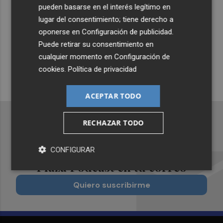
pueden basarse en el interés legítimo en
Suscríbete al canal de
lugar del consentimiento; tiene derecho a
Whatsapp
oponerse en
Configuración de publicidad
.
Puede retirar su consentimiento en
Siempre al día de las últimas noticias
cualquier momento en
Configuración de
¡Quiero suscribirme!
cookies
.
Política de privacidad
ACEPTAR TODO
RECHAZAR TODO
Recibe toda la actualidad de
CONFIGURAR
Plaza Podcast en tu correo
Quiero suscribirme