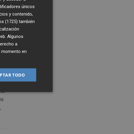
tificadores únicos
cios y contenido,
os (1725)
también
calización
 web. Algunos
derecho a
ier momento en
6
5:51
PTAR TODO
s
ía
os
,