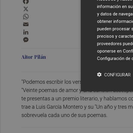
información en su 
X
y datos de navega
WhatsApp
obtener informació
Email
pueden procesar su
LinkedIn
precisos y caracte
Messenger
proveedores pueden
oponerse en
Confi
Aitor Pilán
Configuración de 
CONFIGURAR
"Podemos escribir los versos más bellos esta n
"Veinte poemas de amor y una canción desespera
te presentas a un premio literario, y hablamos c
trae a Luis García Montero y su "Un año y tres m
sobrevuela cada uno de sus poemas.