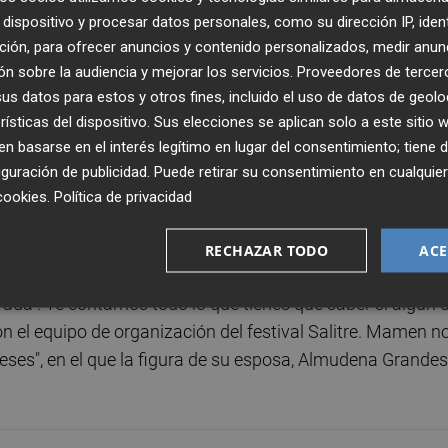
dispositivo y procesar datos personales, como su dirección IP, iden
ción, para ofrecer anuncios y contenido personalizados, medir anun
n sobre la audiencia y mejorar los servicios.
Proveedores de tercer
s datos para estos y otros fines, incluido el uso de datos de geolo
rísticas del dispositivo. Sus elecciones se aplican solo a este sitio
 basarse en el interés legítimo en lugar del consentimiento; tiene 
guración de publicidad
. Puede retirar su consentimiento en cualqu
cookies
.
Política de privacidad
Publicado: 25/11/2022 ·
08:3
Actualizado: 25/11/2022 · 1
RECHAZAR TODO
ACE
oche", porque en este capítulo nos acompaña Neruda y su
da". Te contamos todo lo que tienes que saber si algún d
on el equipo de organización del festival Salitre. Mamen n
eses", en el que la figura de su esposa, Almudena Grandes