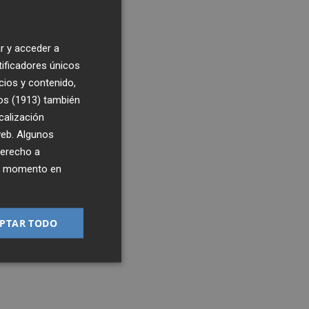
r y acceder a
tificadores únicos
cios y contenido,
os (1913)
también
calización
 web. Algunos
derecho a
ier momento en
PTAR TODO
6:00