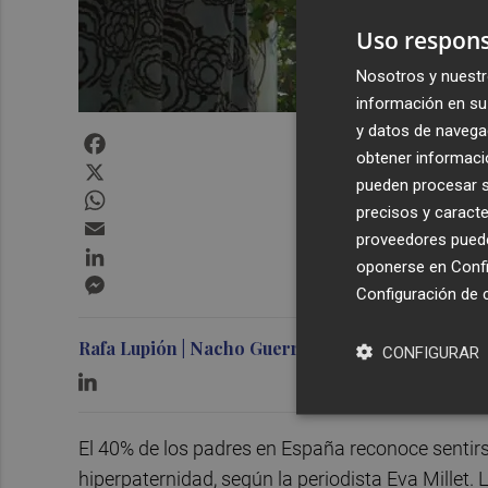
Uso respons
Nosotros y nuestr
información en su 
y datos de navega
Facebook
obtener informació
X
pueden procesar su
WhatsApp
precisos y caracte
Email
proveedores pueden
LinkedIn
oponerse en
Confi
Messenger
Configuración de 
Rafa Lupión | Nacho Guerrero
CONFIGURAR
El 40% de los padres en España reconoce sentirse 
hiperpaternidad, según la periodista Eva Millet