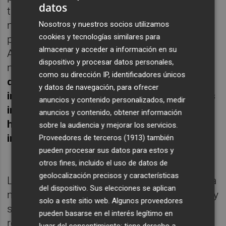
datos
tridimensional de la boca, logrando así un
mejor ajuste de las rehabilitaciones
Nosotros y nuestros socios utilizamos
cookies y tecnologías similares para
protésicas.
almacenar y acceder a información en su
Además, el sistema Cad Cam aporta otras
dispositivo y procesar datos personales,
muchas ventajas:
reducción del número y
como su dirección IP, identificadores únicos
de los tiempos quirúrgicos, cirugías sin
y datos de navegación, para ofrecer
incisión, mayor exactitud quirúrgica, menos
anuncios y contenido personalizados, medir
inflamación y nos permite tener los dientes
anuncios y contenido, obtener información
hechos sobre los futuros prótesis sobre
sobre la audiencia y mejorar los servicios.
implantes incluso antes de la intervención
.
Proveedores de terceros (1913)
también
pueden procesar sus datos para estos y
otros fines, incluido el uso de datos de
geolocalización precisos y características
La tecnología CAD CAM dental es la técnica
del dispositivo. Sus elecciones se aplican
más innovadora disponible en prótesis fijas y
solo a este sitio web. Algunos proveedores
supone un adelanto muy importante con
pueden basarse en el interés legítimo en
relación a la odontología convencional.
lugar del consentimiento; tiene derecho a