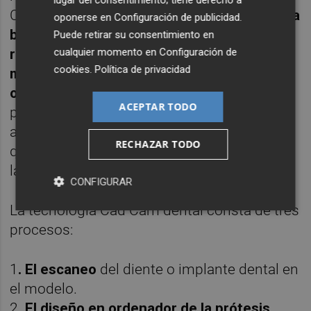
Con esta tecnología digital l
os modelos de la
oponerse en
Configuración de publicidad
.
boca del paciente son escaneados y las
Puede retirar su consentimiento en
cualquier momento en
Configuración de
restauraciones procesadas y fabricadas
cookies
.
Política de privacidad
mediante una mecanización asistida por
ordenador.
Esto nos aporta una gran
ACEPTAR TODO
precisión en el diagnóstico y la preparación,
además de permitirnos simular la cirugía
RECHAZAR TODO
que vamos a utilizar en
la zona seleccionada.
CONFIGURAR
La tecnología Cad Cam dental consta de tres
procesos:
1
. El escaneo
del diente o implante dental en
el modelo.
2.
El diseño en ordenador de la prótesis