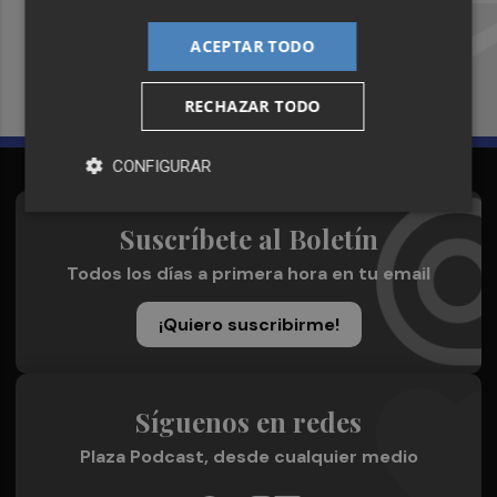
Recibe toda la actualidad de
Plaza Podcast en tu correo
ACEPTAR TODO
Quiero suscribirme
RECHAZAR TODO
CONFIGURAR
Suscríbete al Boletín
Todos los días a primera hora en tu email
¡Quiero suscribirme!
Síguenos en redes
Plaza Podcast, desde cualquier medio