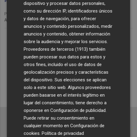
dispositivo y procesar datos personales,
como su dirección IP, identificadores únicos
Publicado: 28/05/2024 ·
17:02
y datos de navegación, para ofrecer
Actualizado: 03/06/2024 · 13:22
anuncios y contenido personalizados, medir
Lo Más Escuchado
anuncios y contenido, obtener información
sobre la audiencia y mejorar los servicios.
Proveedores de terceros (1913)
también
Suscríbete al canal de
pueden procesar sus datos para estos y
Whatsapp
otros fines, incluido el uso de datos de
geolocalización precisos y características
Siempre al día de las últimas noticias
del dispositivo. Sus elecciones se aplican
¡Quiero suscribirme!
solo a este sitio web. Algunos proveedores
pueden basarse en el interés legítimo en
lugar del consentimiento; tiene derecho a
oponerse en
Configuración de publicidad
.
Puede retirar su consentimiento en
cualquier momento en
Configuración de
cookies
.
Política de privacidad