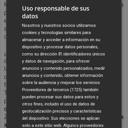
Mientras las fábricas no dan abasto ante una
Uso responsable de sus
producción cada vez mayor, los ecologistas
datos
están en contra de la extracción porque
Nosotros y nuestros socios utilizamos
aseguran que este proceso genera mayor
cookies y tecnologías similares para
contaminación de la que evitan.
almacenar y acceder a información en su
dispositivo y procesar datos personales,
¿Habrá litio suficiente para poder prescindir
como su dirección IP, identificadores únicos
de las energías fósiles? ¿Podría ahondar en
y datos de navegación, para ofrecer
la vulnerabilidad de Europa la proliferación
anuncios y contenido personalizados, medir
anuncios y contenido, obtener información
de baterías? ¿Puede ser la falta de litio un
sobre la audiencia y mejorar los servicios.
freno para la transición energética?
Proveedores de terceros (1725)
también
Tratamos de encontrar respuesta a estas
pueden procesar sus datos para estos y
preguntas con
Alicia Valero
, i
ngeniera
otros fines, incluido el uso de datos de
química,
profesora de la Universidad de
geolocalización precisos y características
Zaragoza
y
responsable del grupo de ecología
del dispositivo. Sus elecciones se aplican
industrial del Instituto CIRCE (Centro de
solo a este sitio web. Algunos proveedores