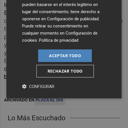
Investigación de Recursos y Consumos
pueden basarse en el interés legítimo en
lugar del consentimiento; tiene derecho a
Energéticos);
Ramon Jiménez
, consejero
oponerse en
Configuración de publicidad
.
delegado de Extremadura New Energies, que
Puede retirar su consentimiento en
trabaja actualmente para dar luz verde al
cualquier momento en
Configuración de
proyecto Valdeflórez, el segundo mayor
cookies
.
Política de privacidad
yacimiento de litio de toda la Unión Europea;
y
Ander Muelas
, presidente y cofundador de
ACEPTAR TODO
Endurance Motive,
una firma valenciana
dedicada al ensamblaje y fabricación de
RECHAZAR TODO
baterías de litio.
CONFIGURAR
ARCHIVADO EN
PLAZA AL DIA
Lo Más Escuchado