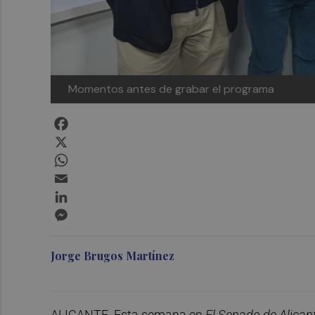
Momentos antes de grabar el programa
Facebook
X
WhatsApp
Email
LinkedIn
Messenger
Jorge Brugos Martínez
ALICANTE. Esta semana en
El Senado de Alican