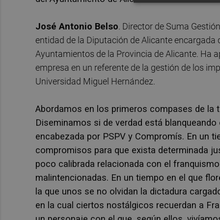
José Antonio Belso
. Director de Suma Gestión
entidad de la Diputación de Alicante encargada d
Ayuntamientos de la Provincia de Alicante. Ha ap
empresa en un referente de la gestión de los im
Universidad Miguel Hernández.
Abordamos en los primeros compases de la tert
Diseminamos si de verdad está blanqueando e
encabezada por PSPV y Compromís. En un ti
compromisos para que exista determinada justi
poco calibrada relacionada con el franquism
malintencionadas. En un tiempo en el que flor
la que unos se no olvidan la dictadura cargad
en la cual ciertos nostálgicos recuerdan a Fr
un personaje con el que, según ellos, vivíam