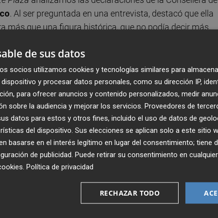
nco
. Al ser preguntada en una entrevista, destacó que ella
ra más que una figura histórica, que no podía decir más.
el miembro del gobierno de
Carlos Mazón
, así como los
able de sus datos
stancamiento de una España que parece no pasar página.
os socios utilizamos cookies y tecnologías similares para almacena
yo escrito por el historiador José Luis Villacañas,
La
dispositivo y procesar datos personales, como su dirección IP, iden
ción, para ofrecer anuncios y contenido personalizados, medir anun
isis sobre la dictadura franquista.
n sobre la audiencia y mejorar los servicios.
Proveedores de tercer
s datos para estos y otros fines, incluido el uso de datos de geolo
 de
Ángel Franco
. Tras una vida dedicada a la política, en 
rísticas del dispositivo. Sus elecciones se aplican solo a este sitio
el Senado, se estrena hoy en nuestro Senado de Alicante
 basarse en el interés legítimo en lugar del consentimiento; tiene 
 pesos pesados del PSOE en Alicante, tanto que muchos le
guración de publicidad
. Puede retirar su consentimiento en cualqu
socialista en la capital de la provincia.
cookies
.
Política de privacidad
ctoria en prensa y televisión. Actualmente desempeña s
RECHAZAR TODO
ACE
te en la administración pública como asesora de prensa