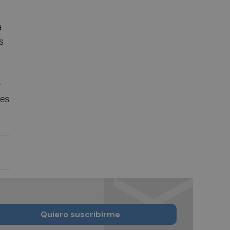
a
s
s
e
res
Quiero suscribirme