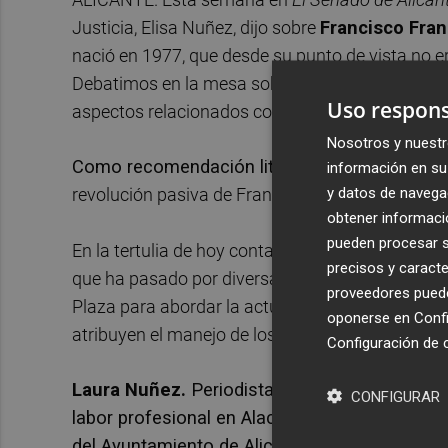
Justicia, Elisa Nuñez, dijo sobre
Francisco Fra
nació en 1977, que desde su punto de vista no e
Debatimos en la mesa sobre las afirmaciones d
Uso respons
aspectos relacionados con una sensación, el e
Nosotros y nuestr
Como recomendación literaria, traemos el ensa
información en su 
y datos de navega
revolución pasiva de Franco
, un minucioso anál
obtener informació
pueden procesar su
En la tertulia de hoy contamos con la presencia
precisos y caracte
que ha pasado por diversas instituciones como 
proveedores pueden
Plaza para abordar la actualidad. Es uno de los
oponerse en
Confi
atribuyen el manejo de los hilos de la estructura 
Configuración de 
Laura Nuñez.
Periodista con una larga traye
CONFIGURAR
labor profesional en Alacantí TV. Probó suer
del Ayuntamiento de Alicante en el año 2018.