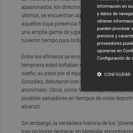
información en su 
apasionados, los directivos estratégicos y, por s
y datos de navega
últimos, se encuentran aquellos que dejaron una
obtener informació
aquellos cuya presencia fue efímera y apenas re
pueden procesar su
una amplia gama de jugadores, desde los íconos
precisos y caracte
tuvieron tiempo para brillar en el primer equipo.
proveedores pueden
oponerse en
Confi
Entre los efímeros se encuentran aquellos futbol
Configuración de 
temprana edad soñaban con vestir la camiseta d
sueño, su paso por el equipo fue breve y pronto 
CONFIGURAR
González, debutaron con destellos de éxito, pero
anonimato. Otros, como Vicente San Cayetano,
posibles salvadores en tiempos de crisis deportiv
alcanzó.
Sin embargo, la verdadera historia de los "jóven
tras no lograr destacar en Mestalla, encontraron