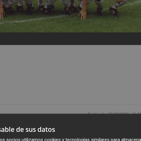
Publicado: 01/03/2024 ·
11:0
Actualizado: 02/03/2024 · 0
able de sus datos
por una multiplicidad de actores: los aficionados
os socios utilizamos cookies y tecnologías similares para almacena