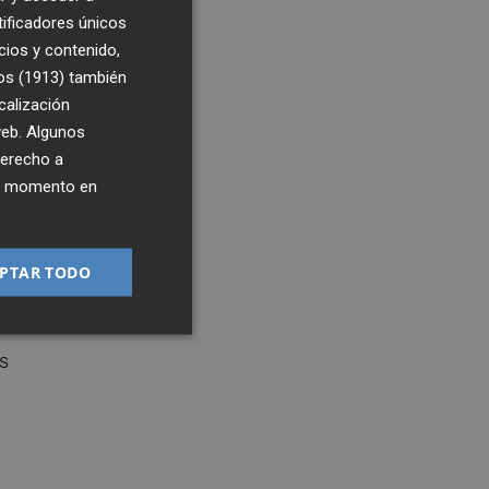
tificadores únicos
os
cios y contenido,
os (1913)
también
calización
 web. Algunos
derecho a
ier momento en
PTAR TODO
os