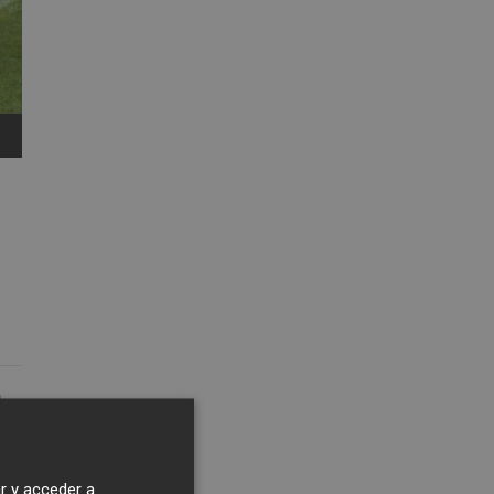
1
8:03
r y acceder a