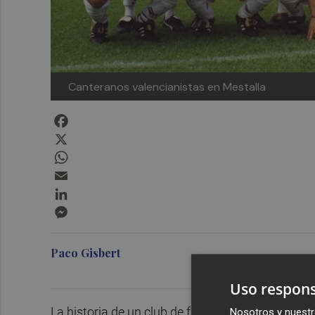
Canteranos valencianistas en Mestalla
Facebook
X
WhatsApp
Email
LinkedIn
Messenger
Paco Gisbert
Uso respons
La historia de un club de fútbol está compuesta 
Nosotros y nuestr