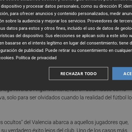
dispositivo y procesar datos personales, como su dirección IP, iden
upuesto, los futbolistas que visten su camiseta. Entre est
ción, para ofrecer anuncios y contenido personalizados, medir anun
 huella imborrable en la memoria del equipo, así como
n sobre la audiencia y mejorar los servicios.
Proveedores de tercer
cordada. En el caso del Valencia CF, esta narrativa abarca
s datos para estos y otros fines, incluido el uso de datos de geolo
 indiscutibles hasta los fugaces talentos que apenas
rísticas del dispositivo. Sus elecciones se aplican solo a este sitio
 basarse en el interés legítimo en lugar del consentimiento; tiene 
guración de publicidad
. Puede retirar su consentimiento en cualqu
istas criados en la cantera del club, quienes desde
cookies
.
Política de privacidad
el primer equipo. Aunque lograron hacer realidad este
cayeron en el olvido. Algunos de ellos, como el Gitano
RECHAZAR TODO
ACE
 su carrera pronto se desvaneció en la oscuridad del
 Diego Rivera o Ángel Montoro, fueron aclamados como
a, solo para ser olvidados cuando la realidad del fútbol l
es ocultos" del Valencia abarca a aquellos jugadores que,
 su verdadero éxito lejos del club. Uno de los casos más