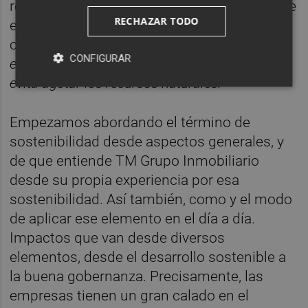
remite al término embrionario
Sostenible,
que
RECHAZAR TODO
en su segunda acepción define dicha
cualidad como:
“
Dicho de actividad
CONFIGURAR
económica: Que respeta el medio ambiente y
evita agotar los recursos naturales.”
Empezamos abordando el término de
sostenibilidad desde aspectos generales, y
de que entiende TM Grupo Inmobiliario
desde su propia experiencia por esa
sostenibilidad. Así también, como y el modo
de aplicar ese elemento en el día a día.
Impactos que van desde diversos
elementos, desde el desarrollo sostenible a
la buena gobernanza. Precisamente, las
empresas tienen un gran calado en el