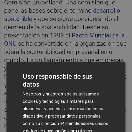
Comisión Brundtland. Una comisión que
pone las bases sobre el término
desarrollo
sostenible
y que se sigue considerando el
germen de la sostenibilidad. Desde su
presentación en 1999 el
Pacto Mundial de la
ONU
se ha convertido en la organización que
lidera la sostenibilidad empresarial en el
mundo. Es un llamamiento a que empresas
y organizaciones trabajen sobre derechos
Uso responsable de sus
humanos, normas laborales, medioambiente
datos
y lucha contra la corrupción, valores
articulados en los Diez Principios. Nuestra
Nosotros y nuestros socios utilizamos
iniciativa se sustenta en la idea de que la
cookies y tecnologías similares para
almacenar y acceder a información en su
sostenibilidad empresarial parte del sistema
dispositivo y procesar datos personales,
de valores de una empresa y de un enfoque
como su dirección IP, identificadores únicos
basado en principios para hacer negocios.
y datos de navegación, para ofrecer