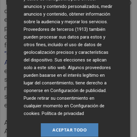
La sostenibilidad corporativa examina cómo
anuncios y contenido personalizados, medir
deben ejecutarse las actividades
anuncios y contenido, obtener información
empresariales a lo largo del tiempo para
sobre la audiencia y mejorar los servicios.
preservar los recursos y mantener la
Proveedores de terceros (1913)
también
dignidad humana para las generaciones
pueden procesar sus datos para estos y
futuras.Según nuestra consulta empresarial
otros fines, incluido el uso de datos de
geolocalización precisos y características
“Contribución de las empresas españolas a la
del dispositivo. Sus elecciones se aplican
Agenda 2030”
, el 79% de las organizaciones
solo a este sitio web. Algunos proveedores
encuestadas en España considera la
pueden basarse en el interés legítimo en
sostenibilidad como ventaja competitiva. El
lugar del consentimiento; tiene derecho a
mundo está cambiando y la sostenibilidad
oponerse en
Configuración de publicidad
.
se ha convertido en el lenguaje de las
Puede retirar su consentimiento en
empresas con futuro.
cualquier momento en
Configuración de
cookies
.
Política de privacidad
Al buscar la palabra
Sostenibilidad
en la Real
ACEPTAR TODO
Academia de la Lengua Española (RAE), nos