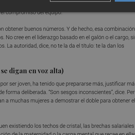
a con propósito detrás. Humanizar la gestión no resta
 y el compromiso del equipo.
 con obtener buenos números. Y de hecho, esa combinación
. No cree en el liderazgo basado en el galón o el cargo, s
 La autoridad, dice, no te la da el título: te la dan los
se digan en voz alta)
por ser joven, ha tenido que prepararse más, justificar m
de forma deliberada. “Son sesgos inconscientes”, dice. Pe
igan a muchas mujeres a demostrar el doble para obtener e
n existiendo los techos de cristal, las brechas salariales
ción de la maternidad o la carga mental que recae en ella