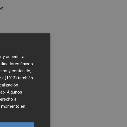
en
r y acceder a
tificadores únicos
cios y contenido,
e
os (1913)
también
calización
 web. Algunos
derecho a
ier momento en