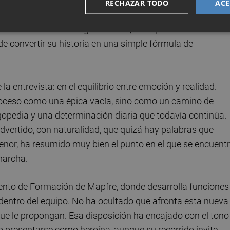
nero de 2023, no supuso un regreso inmediato a la vida
RECHAZAR TODO
ACE
sima. Ha tenido que reaprender a hablar, a comer, a andar e
mpecé como cuando alguien nace”, ha explicado con una
e convertir su historia en una simple fórmula de
a entrevista: en el equilibrio entre emoción y realidad.
oceso como una épica vacía, sino como un camino de
ogopedia y una determinación diaria que todavía continúa.
vertido, con naturalidad, que quizá hay palabras que
enor, ha resumido muy bien el punto en el que se encuentr
marcha.
mento de Formación de Mapfre, donde desarrolla funciones
dentro del equipo. No ha ocultado que afronta esta nueva
que le propongan. Esa disposición ha encajado con el tono
do presentarse como heroína, aunque su recorrido invite