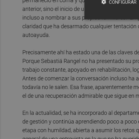
permaneció en coma y que su despertar, ya en e
CONFIGURAR
anterior, sino el inicio de una recuperación durí
incluso a nombrar a sus propios familiares. “E
claridad que ha desarmado cualquier tentación d
autoayuda.
Precisamente ahí ha estado una de las claves de l
Porque Sebastiá Rangel no ha presentado su pr
trabajo constante, apoyado en rehabilitación, l
Antes de comenzar la conversación incluso ha ad
todavía no le salen. Esa frase, aparentemente m
el de una recuperación admirable que sigue en 
En la actualidad, se ha incorporado al departa
de gestión y continúa aprendiendo poco a poco 
etapa con humildad, abierta a asumir los retos 
general de una entrevista en la que no ha queri