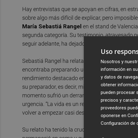
Hay entrevistas que se apoyan en cifras, en estr
sobre algo más difícil de explicar, pero imposib
María Sebastiá Rangel
en el stand de Valencia
segunda categoría. Su testimonio, atravesado por
seguir adelante, ha dejado uno de los relatos m
Uso respons
Sebastiá Rangel ha relatado cómo su vida dio un
Nosotros y nuestr
encontraba preparando unas oposiciones para jue
información en su 
y datos de navega
rendimiento destacado en el proceso, empezó a 
obtener informació
su preparador, es decir, mientras lo recitaba or
pueden procesar su
momento sufrió un derrame cerebral que la situó
precisos y caracte
urgencia. “La vida es un regalo, un regalazo”, h
proveedores pueden
volver a empezar casi desde cero.
oponerse en
Confi
Configuración de 
Su relato ha tenido la crudeza de quien no maquil