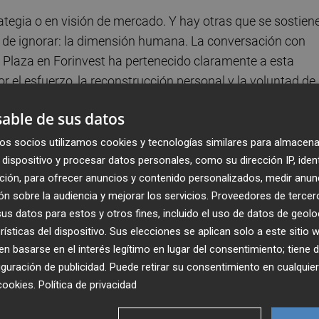
ategia o en visión de mercado. Y hay otras que se sostien
le de ignorar: la dimensión humana. La conversación con
 Plaza en Forinvest ha pertenecido claramente a esta
 el esfuerzo, la reconstrucción personal y la voluntad de
ás impactantes de la jornada.
able de sus datos
 giro radical el 30 de diciembre de 2022, cuando se
os socios utilizamos cookies y tecnologías similares para almacena
z o fiscal. Tras años de estudio intensivo y con un
dispositivo y procesar datos personales, como su dirección IP, iden
ción, para ofrecer anuncios y contenido personalizados, medir anun
encontrarse mal mientras “cantaba” uno de los temas ant
n sobre la audiencia y mejorar los servicios.
Proveedores de tercer
almente, como es habitual en ese tipo de oposición. En ese
s datos para estos y otros fines, incluido el uso de datos de geolo
 al borde de la muerte y que obligó a una intervención de
rísticas del dispositivo. Sus elecciones se aplican solo a este sitio
a resumido ahora, con la perspectiva de quien ha tenido que
 basarse en el interés legítimo en lugar del consentimiento; tiene 
guración de publicidad
. Puede retirar su consentimiento en cualqu
cookies
.
Política de privacidad
la lo sucedido. Ha explicado que, tras la operación,