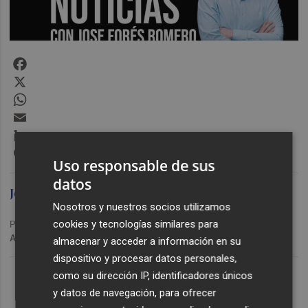
Facebook
X
WhatsApp
Email
LinkedIn
Messenger
Uso responsable de sus
datos
Jose Forés Romero
Nosotros y nuestros socios utilizamos
cookies y tecnologías similares para
Publicado: 02/10/2023 ·
08:37
Actualizado: 29/01/2024 · 11:17
almacenar y acceder a información en su
dispositivo y procesar datos personales,
Lo Más Escuchado
como su dirección IP, identificadores únicos
y datos de navegación, para ofrecer