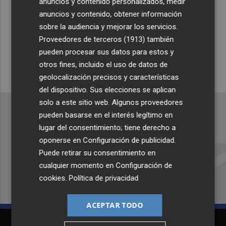
anuncios y contenido personalizados, medir
Suscríbete al canal de
anuncios y contenido, obtener información
Whatsapp
sobre la audiencia y mejorar los servicios.
Proveedores de terceros (1913)
también
Siempre al día de las últimas noticias
pueden procesar sus datos para estos y
¡Quiero suscribirme!
otros fines, incluido el uso de datos de
geolocalización precisos y características
del dispositivo. Sus elecciones se aplican
solo a este sitio web. Algunos proveedores
pueden basarse en el interés legítimo en
lugar del consentimiento; tiene derecho a
Recibe toda la actualidad de
oponerse en
Configuración de publicidad
.
Puede retirar su consentimiento en
Plaza Podcast en tu correo
cualquier momento en
Configuración de
Quiero suscribirme
cookies
.
Política de privacidad
ACEPTAR TODO