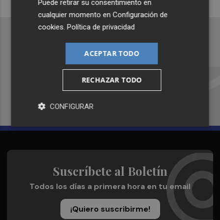
Puede retirar su consentimiento en
cualquier momento en
Configuración de
cookies
.
Política de privacidad
ACEPTAR TODO
Recibe toda la actualidad de
Plaza Podcast en tu correo
RECHAZAR TODO
Quiero suscribirme
CONFIGURAR
Suscríbete al Boletín
Todos los días a primera hora en tu email
¡Quiero suscribirme!