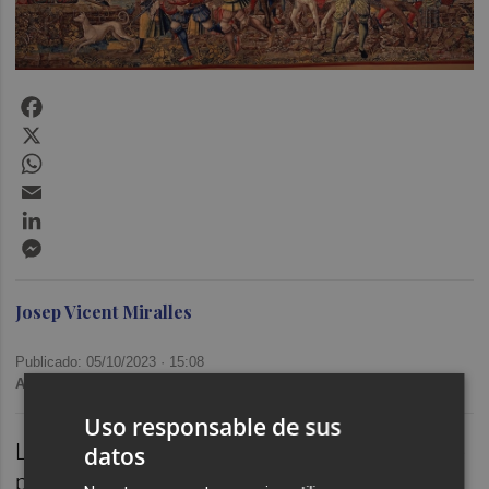
Facebook
X
WhatsApp
Email
LinkedIn
Messenger
Josep Vicent Miralles
Publicado: 05/10/2023 ·
15:08
Actualizado: 27/10/2023 · 10:44
Uso responsable de sus
L'historiador Vicent Baydal ens acosta la que
datos
potser és una de les figures més icòniques