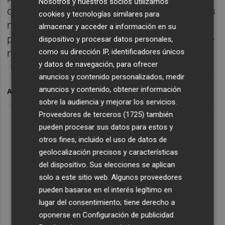
Nosotros y nuestros socios utilizamos
de la guerra de les Germanies valenciana, els
cookies y tecnologías similares para
misteriosos cabdills messiànics que
almacenar y acceder a información en su
prometien conduir al poble fins a una pau de
dispositivo y procesar datos personales,
como su dirección IP, identificadores únicos
mil anys.
y datos de navegación, para ofrecer
anuncios y contenido personalizados, medir
anuncios y contenido, obtener información
ARCHIVADO EN
sobre la audiencia y mejorar los servicios.
Proveedores de terceros (1725)
también
Lo Más Escuchado
pueden procesar sus datos para estos y
otros fines, incluido el uso de datos de
geolocalización precisos y características
Suscríbete al canal de
del dispositivo. Sus elecciones se aplican
Whatsapp
solo a este sitio web. Algunos proveedores
pueden basarse en el interés legítimo en
Siempre al día de las últimas noticias
lugar del consentimiento; tiene derecho a
¡Quiero suscribirme!
oponerse en
Configuración de publicidad
.