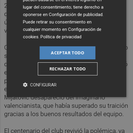
2000, el Valencia eliminó a la Fiorentina,
lugar del consentimiento; tiene derecho a
donde jugaba Mijatovic, con un gol en el
oponerse en
Configuración de publicidad
.
último minuto, lo que fue visto como una
Puede retirar su consentimiento en
cualquier momento en
Configuración de
venganza simbólica.
cookies
.
Política de privacidad
Curiosamente, la vida canalla de Mijatovic no
ACEPTAR TODO
se desarrolló en Valencia, sino en Madrid,
donde frecuentaba discotecas y se involucró
RECHAZAR TODO
en escándalos amorosos tras su divorcio. A
pesar de su regreso a Valencia para jugar en
CONFIGURAR
el Levante durante la temporada 2002-2003,
Mijatovic desapareció del imaginario
valencianista, que había superado su traición
gracias a los buenos resultados del equipo.
El centenario del club revivió la polémica, ya