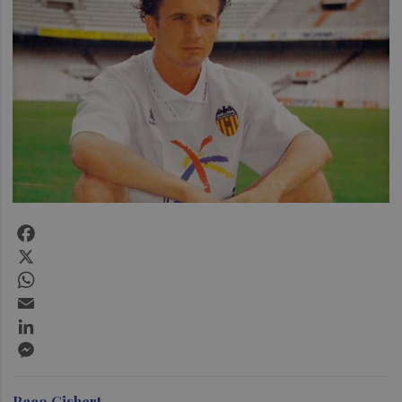
Facebook
X
WhatsApp
Email
LinkedIn
Messenger
Paco Gisbert