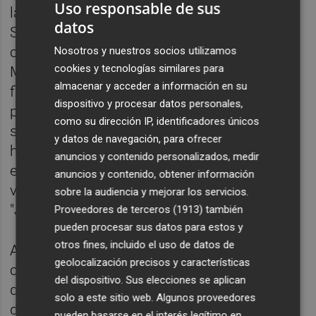
Uso responsable de sus
la Liga y guió al equipo al subcampeonato.
datos
Sin embargo, justo cuando el Valencia
competía por el título con el Atlético de
Nosotros y nuestros socios utilizamos
cookies y tecnologías similares para
Madrid en 1996, se filtró que Mijatovic había
almacenar y acceder a información en su
firmado un contrato con el Real Madrid, que
dispositivo y procesar datos personales,
pagaría su cláusula de rescisión. A pesar de
como su dirección IP, identificadores únicos
sus repetidas negaciones, el acuerdo se
y datos de navegación, para ofrecer
había cerrado, y Mijatovic se convirtió en el
anuncios y contenido personalizados, medir
enemigo público número uno para los
anuncios y contenido, obtener información
valencianistas, ganándose el apodo de
sobre la audiencia y mejorar los servicios.
"Judas".
Proveedores de terceros (1913)
también
pueden procesar sus datos para estos y
otros fines, incluido el uso de datos de
A pesar de la animosidad, su partida era
geolocalización precisos y características
comprensible como la de cualquier persona
del dispositivo. Sus elecciones se aplican
que acepta una mejor oferta laboral. Años
solo a este sitio web. Algunos proveedores
después, en un partido de la Champions en
pueden basarse en el interés legítimo en