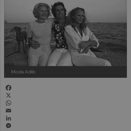
Moda Adlib
Facebook
X
WhatsApp
Email
LinkedIn
Messenger