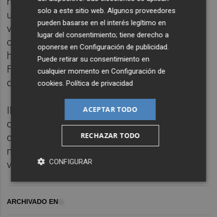
nocturna de la isla. Amnesia se convirtió en
solo a este sitio web. Algunos proveedores
un lugar emblemático donde la música en
pueden basarse en el interés legítimo en
vivo y la cultura hippie florecieron. El
lugar del consentimiento; tiene derecho a
concierto de Bob Marley en 1978 dejó una
oponerse en
Configuración de publicidad
.
huella histórica en la isla, con figuras como
Puede retirar su consentimiento en
Freddie Mercury y Julio Iglesias disfrutando
cualquier momento en
Configuración de
de la escena musical de Ibiza.
cookies
.
Política de privacidad
ACEPTAR TODO
Ibiza experimentó una transformación
cultural y económica durante los años 70,
RECHAZAR TODO
convirtiéndose en un destino de renombre
mundial tanto en moda como en música y
CONFIGURAR
vida nocturna.
ARCHIVADO EN