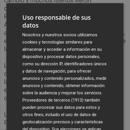
cambió y muchos isleños vieron
oportunidades en el sector turístico. Juan
Riera, propietario del restaurante Canal
Uso responsable de sus
datos
Alfredo, recuerda con nostalgia aquellos
años. La isla se llenó de tendencias y cultura,
Nosotros y nuestros socios utilizamos
especialmente en la moda, con la Semana de
cookies y tecnologías similares para
la Moda de Ibiza que se celebra cada verano.
almacenar y acceder a información en su
dispositivo y procesar datos personales,
como su dirección IP, identificadores únicos
La herencia hippie marcó la moda de la isla,
y datos de navegación, para ofrecer
con valores de libertad y autenticidad. Milia,
anuncios y contenido personalizados, medir
la princesa yugoslava, se convirtió en
anuncios y contenido, obtener información
embajadora de este estilo, inspirando a
sobre la audiencia y mejorar los servicios.
diseñadores de todo el mundo.
Proveedores de terceros (1913)
también
pueden procesar sus datos para estos y
La apertura de discotecas como Pachá y Es
otros fines, incluido el uso de datos de
geolocalización precisos y características
Paradis marcó una nueva era en la vida
del dispositivo. Sus elecciones se aplican