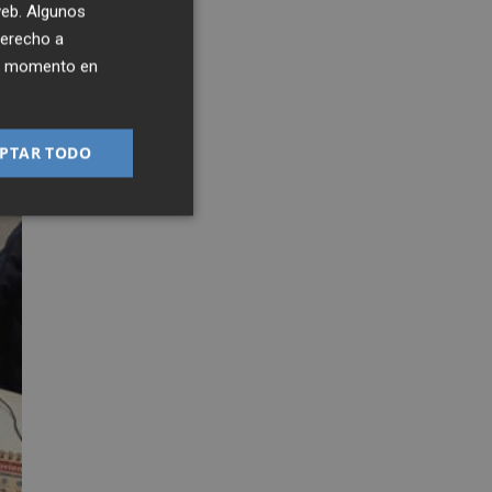
 web. Algunos
derecho a
ier momento en
PTAR TODO