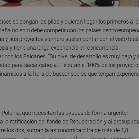
ses se pongan las pilas y quieran llegar los primeros a la
España no solo debe competir con los países centroeuropeo
s y sus proyectos siempre suelen contar con el visto bue
opa y tiene una larga experiencia en concurrencia
r con los Balcanes. “Su nivel de desarrollo es muy bajo y 
dad para sacar cabeza. Ejecutan el 100% de los proyecto
inámicos a la hora de buscar socios que tengan experienc
 Polonia, que necesitan las ayudas de forma urgente,
a la ratificación del fondo de Recuperación y al presupue
ntre los dos, suman la astronómica cifra de más de 1,8
es que no quieren que aparezca el llamado mecanismo de