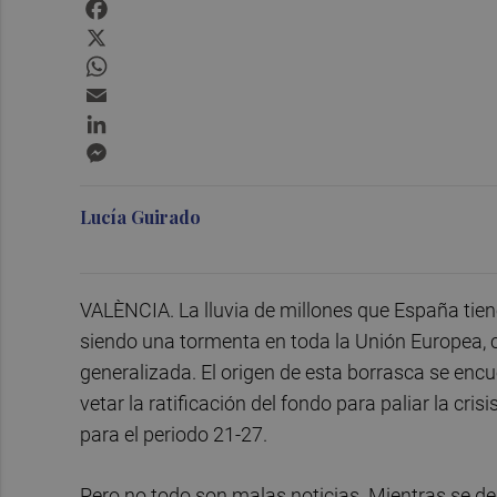
Facebook
X
WhatsApp
Email
LinkedIn
Messenger
Lucía Guirado
VALÈNCIA. La lluvia de millones que España tien
siendo una tormenta en toda la Unión Europea, c
generalizada. El origen de esta borrasca se enc
vetar la ratificación del fondo para paliar la cri
para el periodo 21-27.
Pero no todo son malas noticias. Mientras se d