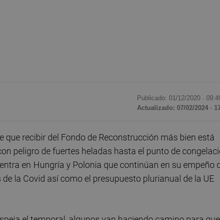
Publicado: 01/12/2020 ·
09:4
Actualizado: 07/02/2024 · 1
e que recibir del Fondo de Reconstrucción más bien está
on peligro de fuertes heladas hasta el punto de congelac
uentra en
Hungría y Polonia que continúan en su empeño 
sis de la Covid así como el presupuesto plurianual de la UE
espeja el temporal, algunos van haciendo camino para que