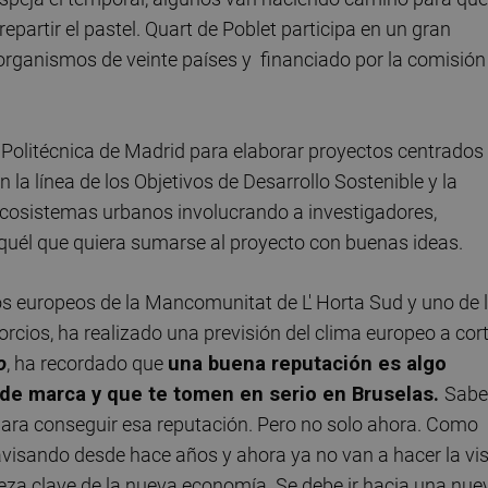
partir el pastel. Quart de Poblet participa en un gran
rganismos de veinte países y financiado por la comisión
d Politécnica de Madrid para elaborar proyectos centrados
la línea de los Objetivos de Desarrollo Sostenible y la
 ecosistemas urbanos involucrando a investigadores,
 aquél que quiera sumarse al proyecto con buenas ideas.
os europeos de la Mancomunitat de L' Horta Sud y uno de 
rcios, ha realizado una previsión del clima europeo a cor
o
, ha recordado que
una buena reputación es algo
 de marca y que te tomen en serio en Bruselas.
Sabe
para conseguir esa reputación. Pero no solo ahora. Como
 avisando desde hace años y ahora ya no van a hacer la vi
ieza clave de la nueva economía. Se debe ir hacia una nue