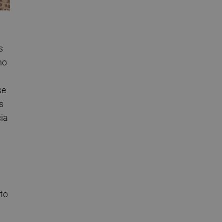
s
no
se
s
ia
sto