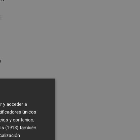
n
n
r y acceder a
tificadores únicos
cios y contenido,
os (1913)
también
calización