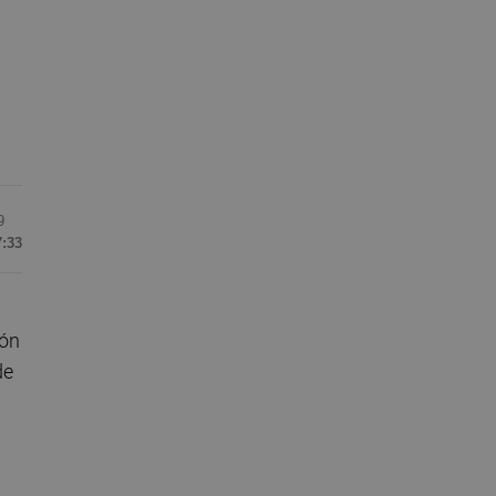
9
7:33
ión
de