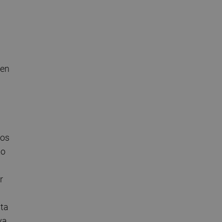
 en
los
to
r
sta
va