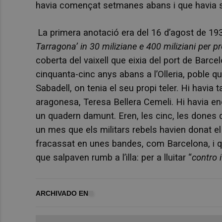
havia començat setmanes abans i que havia sig
La primera anotació era del 16 d’agost de 193
Tarragona’
in 30 miliziane e 400 miliziani per pr
coberta del vaixell que eixia del port de Barce
cinquanta-cinc anys abans a l’Olleria, poble qu
Sabadell, on tenia el seu propi teler. Hi havi
aragonesa, Teresa Bellera Cemeli. Hi havia 
un quadern damunt. Eren, les cinc, les dones de
un mes que els militars rebels havien donat el
fracassat en unes bandes, com Barcelona, i qu
que salpaven rumb a l’illa: per a lluitar “
contro i
ARCHIVADO EN