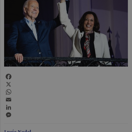
Facebook
X
WhatsApp
Email
LinkedIn
Messenger
Lucía Nadal