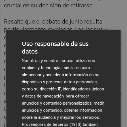
crucial en su decisión de retirarse.
Resalta que el debate de junio resulta
particularmente revelador. Los lapsus y
errores cometidos por Biden durante el
Uso responsable de sus
debate generan una reacción negativa en los
datos
medios de comunicación y el electorado,
mostrando que Biden no está en
Nosotros y nuestros socios utilizamos
cookies y tecnologías similares para
condiciones de afrontar una campaña
almacenar y acceder a información en su
presidencial completa. El contraste con
dispositivo y procesar datos personales,
Donald Trump, quien sale fortalecido tras un
como su dirección IP, identificadores únicos
intento de atentado contra su vida, complica
y datos de navegación, para ofrecer
aún más la situación para el Partido
anuncios y contenido personalizados, medir
Demócrata. La retirada de Biden a menos de
anuncios y contenido, obtener información
cuatro meses de las elecciones genera
sobre la audiencia y mejorar los servicios.
incertidumbre sobre el nuevo candidato del
Proveedores de terceros (1913)
también