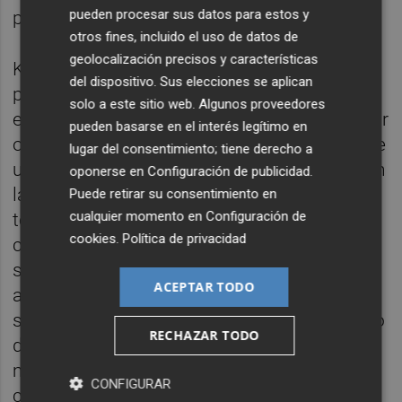
pueden procesar sus datos para estos y
partido.
otros fines, incluido el uso de datos de
geolocalización precisos y características
Kamala Harris, la actual vicepresidenta, es
del dispositivo. Sus elecciones se aplican
propuesta por Biden como su sucesora. Sin
solo a este sitio web. Algunos proveedores
embargo, Lara cuestiona si Harris es la mejor
pueden basarse en el interés legítimo en
opción para enfrentar a Trump. Aunque tiene
lugar del consentimiento; tiene derecho a
un historial notable, incluyendo su trabajo en
oponerse en
Configuración de publicidad
.
la fiscalía de California y su activismo en
Puede retirar su consentimiento en
cualquier momento en
Configuración de
temas de justicia social, la percepción
cookies
.
Política de privacidad
cultural y política en Estados Unidos puede
ser un obstáculo significativo para ella. Lara
ACEPTAR TODO
argumenta que, a pesar del progreso, la
sociedad estadounidense sigue enfrentando
RECHAZAR TODO
desafíos en términos de racismo y
machismo, lo que puede dificultar la
CONFIGURAR
candidatura de una mujer afroamericana.