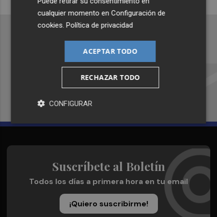
Puede retirar su consentimiento en
cualquier momento en
Configuración de
cookies
.
Política de privacidad
ACEPTAR TODO
Recibe toda la actualidad de
Plaza Podcast en tu correo
RECHAZAR TODO
Quiero suscribirme
CONFIGURAR
Suscríbete al Boletín
Todos los días a primera hora en tu email
¡Quiero suscribirme!