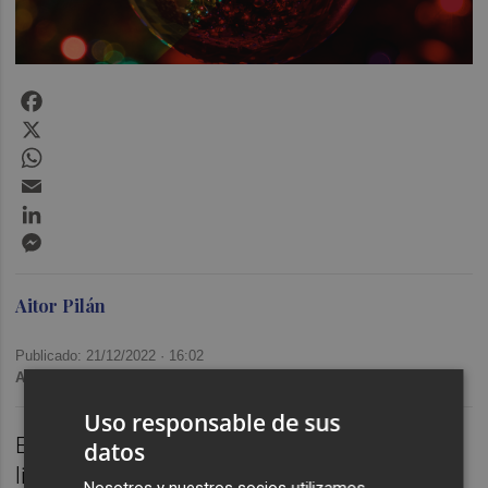
Facebook
X
WhatsApp
Email
LinkedIn
Messenger
Aitor Pilán
Publicado: 21/12/2022 ·
16:02
Actualizado: 21/12/2022 · 16:06
Uso responsable de sus
En esta ocasión nos adentramos en tres
datos
libros especiales. Cuento de Navidad de