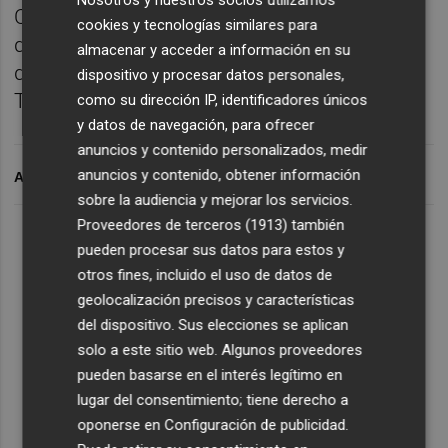
Nosotros y nuestros socios utilizamos
Charles Dickens, La biografía de Steve Jobs
cookies y tecnologías similares para
de Walter Isaacson y el Cuento de Navidad
almacenar y acceder a información en su
de Auggie Wren, de Paul Auster. ¿Por qué?
dispositivo y procesar datos personales,
Tendrás que descubrirlo.
como su dirección IP, identificadores únicos
y datos de navegación, para ofrecer
anuncios y contenido personalizados, medir
anuncios y contenido, obtener información
ARCHIVADO EN
sobre la audiencia y mejorar los servicios.
Proveedores de terceros (1913)
también
Lo Más Escuchado
pueden procesar sus datos para estos y
otros fines, incluido el uso de datos de
geolocalización precisos y características
Suscríbete al canal de
del dispositivo. Sus elecciones se aplican
Whatsapp
solo a este sitio web. Algunos proveedores
pueden basarse en el interés legítimo en
Siempre al día de las últimas noticias
lugar del consentimiento; tiene derecho a
¡Quiero suscribirme!
oponerse en
Configuración de publicidad
.