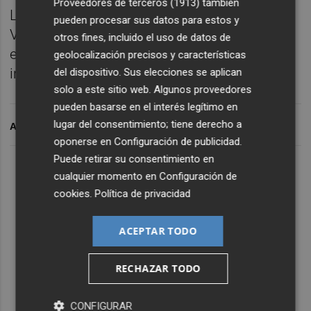
Proveedores de terceros (1913)
también
La sexta edición, organizada por Startup
pueden procesar sus datos para estos y
Valencia, reúne a los principales actores del
otros fines, incluido el uso de datos de
ecosistema tecnológico e innovador a nivel
geolocalización precisos y características
internacional.
del dispositivo. Sus elecciones se aplican
solo a este sitio web. Algunos proveedores
pueden basarse en el interés legítimo en
lugar del consentimiento; tiene derecho a
ARCHIVADO EN
oponerse en
Configuración de publicidad
.
Puede retirar su consentimiento en
Lo Más Escuchado
cualquier momento en
Configuración de
cookies
.
Política de privacidad
Suscríbete al canal de
ACEPTAR TODO
Whatsapp
Siempre al día de las últimas noticias
RECHAZAR TODO
¡Quiero suscribirme!
CONFIGURAR