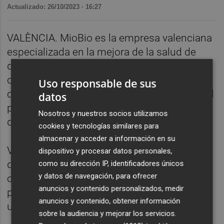
Actualizado: 26/10/2023 · 16:27
VALÈNCIA. MioBio es la empresa valenciana
especializada en la mejora de la salud de
deportistas profesionales a través de la
cocina. Sergio Brisa, su CEO, nos cuenta
Uso responsable de sus
cómo nace y cómo ha evolucionado hasta el
datos
punto de que ya no solo se enfoca en
Nosotros y nuestros socios utilizamos
deportistas
cookies y tecnologías similares para
almacenar y acceder a información en su
VDS es el evento tecnológico internacional
dispositivo y procesar datos personales,
del ecosistema innovador valenciano,
como su dirección IP, identificadores únicos
y datos de navegación, para ofrecer
organizado por Startup Valencia. Un evento
anuncios y contenido personalizados, medir
para mentes inquietas que quieran construir
anuncios y contenido, obtener información
un mañana mejor.
sobre la audiencia y mejorar los servicios.