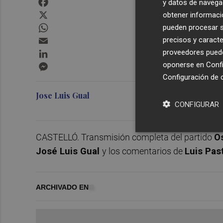
y datos de navega
X
obtener informació
WhatsApp
pueden procesar su
Email
precisos y caracte
LinkedIn
proveedores pueden
Messenger
oponerse en
Confi
Configuración de 
Jose Luis Gual
CONFIGURAR
CASTELLÓ. Transmisión completa del partido
O
José Luis Gual
y los comentarios de
Luis Pas
ARCHIVADO EN