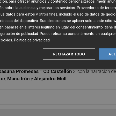
ción, para ofrecer anuncios y contenido personalizados, medir anun
n sobre la audiencia y mejorar los servicios.
Proveedores de tercer
s datos para estos y otros fines, incluido el uso de datos de geolo
rísticas del dispositivo. Sus elecciones se aplican solo a este sitio
 basarse en el interés legítimo en lugar del consentimiento; tiene 
guración de publicidad
. Puede retirar su consentimiento en cualqu
cookies
.
Política de privacidad
Publicado: 22/01/2023 ·
19:4
RECHAZAR TODO
ACE
Actualizado: 22/01/2023 · 2
sasuna Promesas
1
CD Castellón
3, con la narración de
tor
,
Manu Irún
y
Alejandro Moll
.