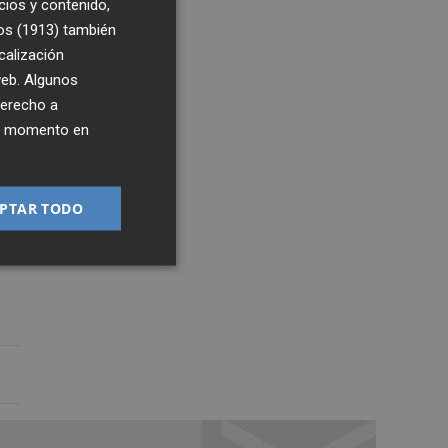
cios y contenido,
os (1913)
también
calización
 web. Algunos
derecho a
ier momento en
1
PTAR TODO
1:25