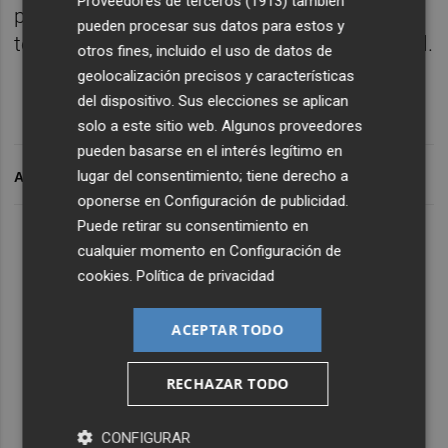
Proveedores de terceros (1913)
también
principales actores del ecosistema
pueden procesar sus datos para estos y
tecnológico e innovador a nivel internacional.
otros fines, incluido el uso de datos de
geolocalización precisos y características
del dispositivo. Sus elecciones se aplican
solo a este sitio web. Algunos proveedores
pueden basarse en el interés legítimo en
lugar del consentimiento; tiene derecho a
ARCHIVADO EN
oponerse en
Configuración de publicidad
.
Puede retirar su consentimiento en
Lo Más Escuchado
cualquier momento en
Configuración de
cookies
.
Política de privacidad
Suscríbete al canal de
ACEPTAR TODO
Whatsapp
Siempre al día de las últimas noticias
RECHAZAR TODO
¡Quiero suscribirme!
CONFIGURAR