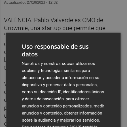
Actualizado: 27/10/2023 · 12:32
VALÈNCIA. Pablo Valverde es CMO de
Crowmie, una startup que permite que
"cualquier persona del mundo, desde
cualquier país, pueda invertir en un proyecto
Uso responsable de sus
de energía renovable sin procesos
datos
burocráticos", desde 100 euros sin límite, a
Nosotros y nuestros socios utilizamos
través de tecnología blockchain.
cookies y tecnologías similares para
almacenar y acceder a información en su
VDS es el evento tecnológico internacional
dispositivo y procesar datos personales,
del ecosistema innovador valenciano,
como su dirección IP, identificadores únicos
organizado por Startup Valencia. Un evento
y datos de navegación, para ofrecer
anuncios y contenido personalizados, medir
para mentes inquietas que quieran construir
anuncios y contenido, obtener información
un mañana mejor. La sexta edición,
sobre la audiencia y mejorar los servicios.
organizada por Startup Valencia, reúne a los