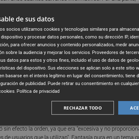
À Punt: oposiciones suspendidas, consejos de
s, reformas en la ley y otros asuntos burocráticos que
able de sus datos
 de un drama televisivo a otro: abordamos el minuto y
os socios utilizamos cookies y tecnologías similares para almacena
ano! ¡Negociaciones bloqueadas! ¡Representantes de PP y
dispositivo y procesar datos personales, como su dirección IP, iden
jera Concepción Cascajosa (hasta ahora presidenta del
ción, para ofrecer anuncios y contenido personalizados, medir anun
 interina de la Corporación pública por un periodo de se
n sobre la audiencia y mejorar los servicios.
Proveedores de tercer
s datos para estos y otros fines, incluido el uso de datos de geolo
rísticas del dispositivo. Sus elecciones se aplican solo a este sitio
 basarse en el interés legítimo en lugar del consentimiento; tiene 
dilados: las peripecias del juez de la Audiencia Naciona
guración de publicidad
. Puede retirar su consentimiento en cualqu
rdenó suspender de forma cautelar la aplicación de
cookies
.
Política de privacidad
presentada por Mediaset, Atresmedia y Movistar Plus por
isual sometido a derechos de autor. Obviamente, desde l
RECHAZAR TODO
ACE
no tenía ni idea de que era eso de Telegram. Prueba de e
nuncio un powerpoint explicativo, se dio cuenta de que la
 sin efecto la orden, ya que era "excesiva y no proporcion
es de usuarios que la utilizan". Fantasía pura en un tema 