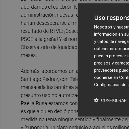
abordamos el culebrón legislativo que rodea a 
administración, nuevas formas jurídicas, fusione
Uso respons
harían desesperarse al mismísimo Jesucristo. Y
Nosotros y nuestr
resultado de RTVE: ¡Ceses y dimisiones! ¡Bronc
información en su 
PSOE a la greña! Y el nombramiento de la conse
y datos de navega
Observatorio de Igualdad) como nueva presidenta
obtener informació
meses.
pueden procesar su
precisos y caracte
proveedores pueden
Además, abordamos un asunto que nos tiene encan
oponerse en
Confi
Santiago Pedraz, con Telegram. El magistrado o
Configuración de 
mensajería instantánea a raíz de una denuncia 
presunto uso no autorizado de contenido audiov
CONFIGURAR
Paella Rusa estamos convencidos de que Pedraz 
es que alguien debió ponerle poco después del a
medida no tenía ningún sentido y finalmente dejó
y "supondría un claro perjuicio a aquellos millon