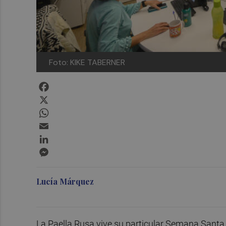
Foto: KIKE TABERNER
Facebook
X
WhatsApp
Email
LinkedIn
Messenger
Lucía Márquez
La Paella Rusa vive su particular Semana Santa 