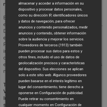
nuestros invitados
almacenar y acceder a información en su
dispositivo y procesar datos personales,
como su dirección IP, identificadores únicos
En este episodio vamos a hablar de qué es
y datos de navegación, para ofrecer
eso de construir una amistad con un museo.
anuncios y contenido personalizados, medir
De los vínculos íntimos que pueden surgir
anuncios y contenido, obtener información
entre las entidades culturales y la población.
sobre la audiencia y mejorar los servicios.
Pero también de cómo el arte apela a
Proveedores de terceros (1913)
también
individuos de diferentes generaciones. De
pueden procesar sus datos para estos y
cómo puede actuar de punto de conexión
otros fines, incluido el uso de datos de
geolocalización precisos y características
entre personas que atraviesan etapas vitales
del dispositivo. Sus elecciones se aplican
muy distintas.
solo a este sitio web. Algunos proveedores
pueden basarse en el interés legítimo en
Todo esto y más en la nueva entrega de
lugar del consentimiento; tiene derecho a
Voces IVAM, el podcast que se cuela en el
oponerse en
Configuración de publicidad
.
Institut Valencià d’Art Modern para charlar
Puede retirar su consentimiento en
sobre exposiciones, procesos creativos y
cualquier momento en
Configuración de