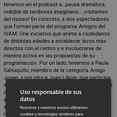
tenemos en el podcast a…pausa dramática,
redoble de tambores imaginario… ¡visitantes
del museo! En concreto, a dos espectadores
que forman parte del programa Amigos del
IVAM. Una iniciativa que anima a ciudadanos
de distintas edades a establecer lazos más
directos con el centro y a involucrarse de
manera activa en las propuestas de su
programación. Por un lado, tenemos a Paula
Sahuquillo, miembro de la categoría Amigo
Joven, y por otro a Joan Llàcer, que participa
en la categoría Familia. ¿Y qué ofrece Amigos
Uso responsable de sus
del IVAM? Pues, por ejemplo, acceso gratuito
datos
a todas las exposiciones, visitas guiadas,
actividades especiales, descuentos en otros
Nosotros y nuestros socios utilizamos
museos y más asuntos que desvelarán
cookies y tecnologías similares para