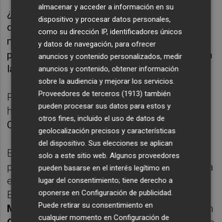
almacenar y acceder a información en su
¿Qué son estas enfermedades que llegan
dispositivo y procesar datos personales,
desde Sudáfrica? ¿Se están tomando
como su dirección IP, identificadores únicos
medidas para evitar la entrada de estas
y datos de navegación, para ofrecer
plagas en la Unión Europea? ¿Cómo afectan a
anuncios y contenido personalizados, medir
la calidad de los cítricos y frutas?
anuncios y contenido, obtener información
sobre la audiencia y mejorar los servicios.
Proveedores de terceros (1913)
también
Para entender mejor lo que está ocurriendo
pueden procesar sus datos para estos y
hablamos
con
Ramón Olivares
, Director de
otros fines, incluido el uso de datos de
Castellón Plaza.
geolocalización precisos y características
del dispositivo. Sus elecciones se aplican
El sector citrícola español ha expresado su
solo a este sitio web. Algunos proveedores
preocupación por la ineficiencia de Sudáfrica
pueden basarse en el interés legítimo en
en el control de plagas y su expansión hacia
lugar del consentimiento; tiene derecho a
oponerse en
Configuración de publicidad
.
Europa, analizamos esta problemática con
Puede retirar su consentimiento en
María Pilar Fos
, Directora de Intercitrus y con
cualquier momento en
Configuración de