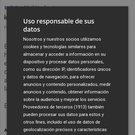
Rafa Lupión | Nacho Guerrero
Uso responsable de sus
datos
Publicado: 06/02/2026 ·
06:00
Nosotros y nuestros socios utilizamos
España tiene 6,5 enfermeras por cada mil
cookies y tecnologías similares para
habitantes, muy por debajo de la media
almacenar y acceder a información en su
dispositivo y procesar datos personales,
europea. La precariedad laboral y la falta de
como su dirección IP, identificadores únicos
desarrollo profesional empujan a muchas a
y datos de navegación, para ofrecer
abandonar la profesión. El déficit afecta ya a
anuncios y contenido personalizados, medir
la calidad del sistema sanitario.
anuncios y contenido, obtener información
sobre la audiencia y mejorar los servicios.
Episodio completo en Plaza Pódcast.
Proveedores de terceros (1913)
también
pueden procesar sus datos para estos y
otros fines, incluido el uso de datos de
geolocalización precisos y características
ARCHIVADO EN
PÓDCAST