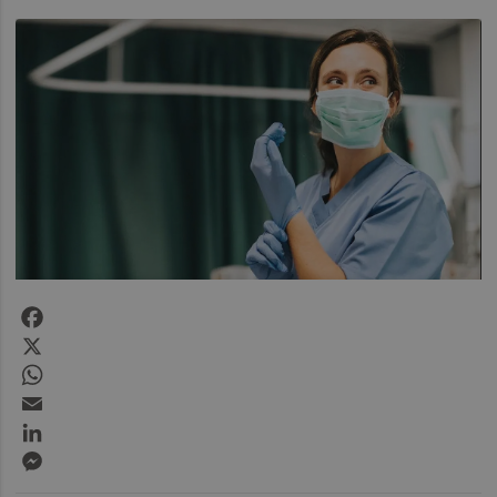
Facebook
X
WhatsApp
Email
LinkedIn
Messenger