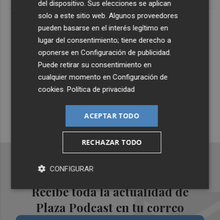
del dispositivo. Sus elecciones se aplican
solo a este sitio web. Algunos proveedores
Lo Más Escuchado
pueden basarse en el interés legítimo en
lugar del consentimiento; tiene derecho a
oponerse en
Configuración de publicidad
.
Suscríbete al canal de
Puede retirar su consentimiento en
Whatsapp
cualquier momento en
Configuración de
cookies
.
Política de privacidad
Siempre al día de las últimas noticias
¡Quiero suscribirme!
ACEPTAR TODO
RECHAZAR TODO
CONFIGURAR
Recibe toda la actualidad de
Plaza Podcast en tu correo