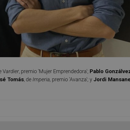
e V
ardier
, premio 'Mujer Emprendedora';
Pablo Gonzálve
sé Tomás
, de
Imperia,
premio 'Avanza'; y
Jordi Mansan