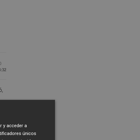
0
8:32
6,
io
r y acceder a
tificadores únicos