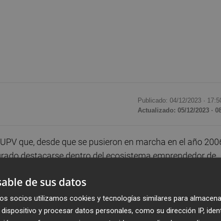
Publicado: 04/12/2023 ·
17:5
Actualizado: 05/12/2023 · 0
UPV que, desde que se pusieron en marcha en el año 200
grado destacarse dentro del ecosistema emprendedor de
con un tinte innovador, sostenible y vanguardista. Estos
able de sus datos
acidad creativa e innovadora, sino la propuesta de negoc
 y nacional.
os socios utilizamos cookies y tecnologías similares para almacena
dispositivo y procesar datos personales, como su dirección IP, iden