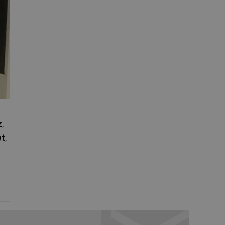
z
,
et
,