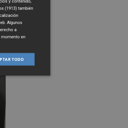
cios y contenido,
os (1913)
también
calización
 web. Algunos
derecho a
ier momento en
PTAR TODO