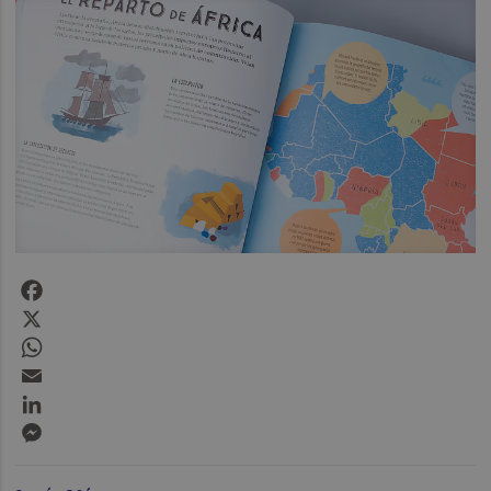
Facebook
X
WhatsApp
Email
LinkedIn
Messenger