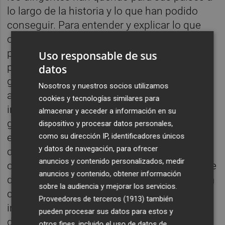
lo largo de la historia y lo que han podido
conseguir. Para entender y explicar lo que
ocurre en el mundo solemos referirnos a
personas, ideas y movimientos políticos;
Uso responsable de sus
pero sin los condicionantes que impone la
datos
geografía el resultado de semejante
Nosotros y nuestros socios utilizamos
aproximación sencillamente está
cookies y tecnologías similares para
incompleto. Muchos de los accidentes
almacenar y acceder a información en su
geográficos del planeta seguirán existiendo
dispositivo y procesar datos personales,
en el futuro. De aquí a un siglo, Rusia
como su dirección IP, identificadores únicos
y datos de navegación, para ofrecer
continuará mirando con angustia hacia el
anuncios y contenido personalizados, medir
oeste, y seguirá encontrando allí una planicie
anuncios y contenido, obtener información
difícil de defender. La cordillera del Himalaya
sobre la audiencia y mejorar los servicios.
continuará separando a India y Pakistán e
Proveedores de terceros (1913)
también
impidiendo en gran parte un enfrentamiento
pueden procesar sus datos para estos y
directo. Florida continuará siendo el
otros fines, incluido el uso de datos de