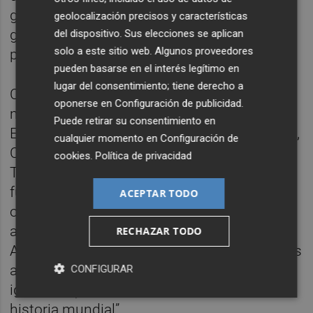
guardián que vigile la entrada y salida al
geolocalización precisos y características
golfo de México, pertenezca al país que
del dispositivo. Sus elecciones se aplican
solo a este sitio web. Algunos proveedores
pertenezca.
pueden basarse en el interés legítimo en
lugar del consentimiento; tiene derecho a
Con ese punto de partida, y a través de diez
oponerse en
Configuración de publicidad
.
mapas —de Rusia, China, Estados Unidos,
Puede retirar su consentimiento en
Europa, África, Oriente Medio, India/Pakistán,
cualquier momento en
Configuración de
Corea/Japón, Latinoamérica y el Ártico—,
cookies
.
Política de privacidad
Tim Marshall mira al pasado, al presente y al
futuro de la humanidad en este libro, una
ACEPTAR TODO
obra de investigación excepcional y
accesible, de enorme éxito en Reino Unido y
RECHAZAR TODO
Alemania, que ha abierto los ojos de muchos
acerca de uno de los mayores (y más
CONFIGURAR
ignorados) factores que determinan la
historia mundial”.