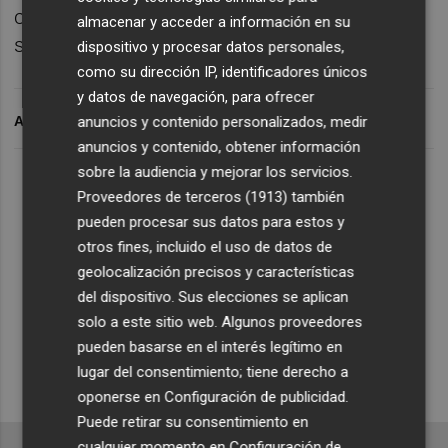
celebración de manera sostenible. Puedes
almacenar y acceder a información en su
seguirme en
www.leticiavalera.com
dispositivo y procesar datos personales,
como su dirección IP, identificadores únicos
y datos de navegación, para ofrecer
ARCHIVADO EN
anuncios y contenido personalizados, medir
anuncios y contenido, obtener información
sobre la audiencia y mejorar los servicios.
Lo Más Escuchado
Proveedores de terceros (1913)
también
pueden procesar sus datos para estos y
otros fines, incluido el uso de datos de
Suscríbete al canal de
geolocalización precisos y características
Whatsapp
del dispositivo. Sus elecciones se aplican
Siempre al día de las últimas noticias
solo a este sitio web. Algunos proveedores
pueden basarse en el interés legítimo en
¡Quiero suscribirme!
lugar del consentimiento; tiene derecho a
oponerse en
Configuración de publicidad
.
Puede retirar su consentimiento en
cualquier momento en
Configuración de