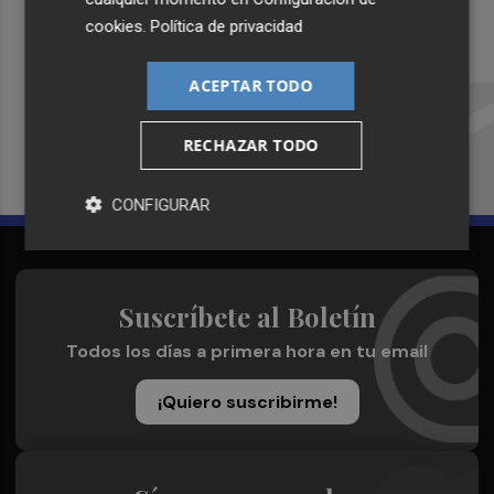
cookies
.
Política de privacidad
Recibe toda la actualidad de
ACEPTAR TODO
Plaza Podcast en tu correo
RECHAZAR TODO
Quiero suscribirme
CONFIGURAR
Suscríbete al Boletín
Todos los días a primera hora en tu email
¡Quiero suscribirme!