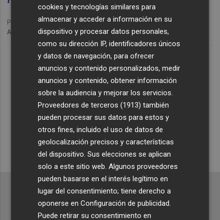
cookies y tecnologías similares para
almacenar y acceder a información en su
Publicado: 30/04/2024 ·
06:45
dispositivo y procesar datos personales,
Actualizado: 30/04/2024 · 16:48
como su dirección IP, identificadores únicos
Lo Más Escuchado
y datos de navegación, para ofrecer
anuncios y contenido personalizados, medir
anuncios y contenido, obtener información
Suscríbete al canal de
sobre la audiencia y mejorar los servicios.
Whatsapp
Proveedores de terceros (1913)
también
pueden procesar sus datos para estos y
Siempre al día de las últimas noticias
otros fines, incluido el uso de datos de
¡Quiero suscribirme!
geolocalización precisos y características
del dispositivo. Sus elecciones se aplican
solo a este sitio web. Algunos proveedores
pueden basarse en el interés legítimo en
lugar del consentimiento; tiene derecho a
oponerse en
Configuración de publicidad
.
Puede retirar su consentimiento en