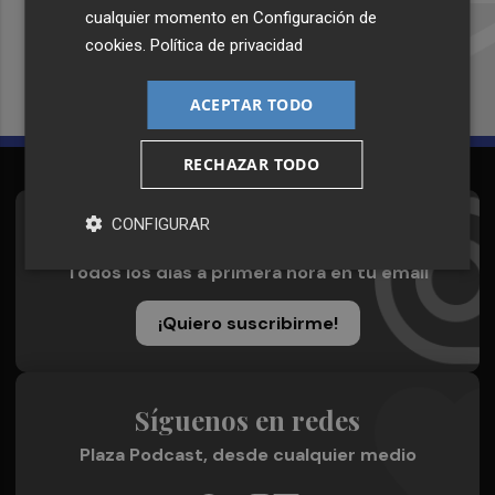
Recibe toda la actualidad de
cualquier momento en
Configuración de
Plaza Podcast en tu correo
cookies
.
Política de privacidad
Quiero suscribirme
ACEPTAR TODO
RECHAZAR TODO
CONFIGURAR
Suscríbete al Boletín
Todos los días a primera hora en tu email
¡Quiero suscribirme!
Síguenos en redes
Plaza Podcast, desde cualquier medio