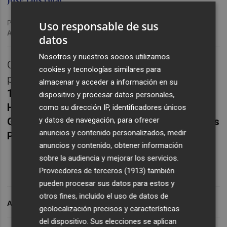
Publicado: 14/10/2024 ·
21:35
Uso responsable de sus
Actualizado: 14/10/2024 · 22:05
datos
Nosotros y nuestros socios utilizamos
CASTELLÓ. Transmisión íntegra del
cookies y tecnologías similares para
partido:
Real Sporting Gijón
2
CD Castellón
almacenar y acceder a información en su
1
,
correspondiente a la 9ª jornada de la
Liga
dispositivo y procesar datos personales,
Hypermotion
. Con la narración de
José Luis
como su dirección IP, identificadores únicos
Gual
y los comentarios de
Emilio Isierte
,
Luis
y datos de navegación, para ofrecer
anuncios y contenido personalizados, medir
Pastor, Raúl Monfort
y
Alejandro Moll
.
anuncios y contenido, obtener información
sobre la audiencia y mejorar los servicios.
Proveedores de terceros (1913)
también
pueden procesar sus datos para estos y
otros fines, incluido el uso de datos de
ARCHIVADO EN
geolocalización precisos y características
del dispositivo. Sus elecciones se aplican