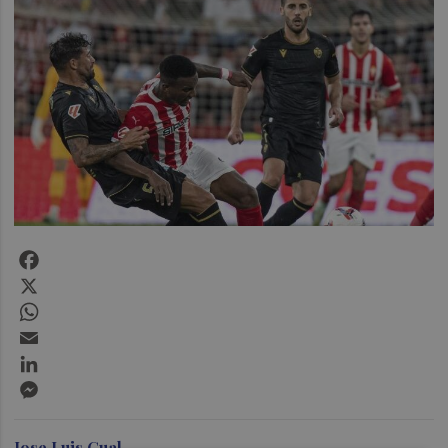
Facebook
X
WhatsApp
Email
LinkedIn
Messenger
Jose Luis Gual