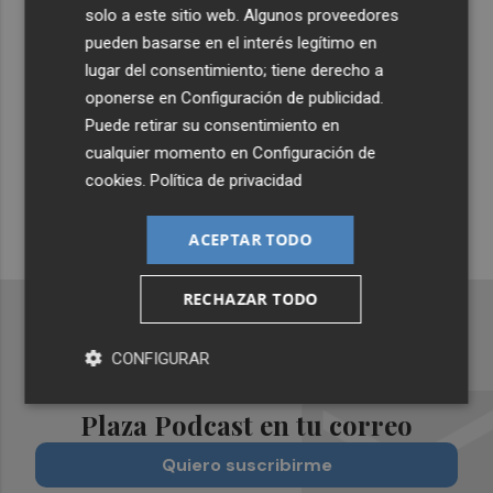
Lo Más Escuchado
solo a este sitio web. Algunos proveedores
pueden basarse en el interés legítimo en
lugar del consentimiento; tiene derecho a
Suscríbete al canal de
oponerse en
Configuración de publicidad
.
Whatsapp
Puede retirar su consentimiento en
cualquier momento en
Configuración de
Siempre al día de las últimas noticias
cookies
.
Política de privacidad
¡Quiero suscribirme!
ACEPTAR TODO
RECHAZAR TODO
CONFIGURAR
Recibe toda la actualidad de
Plaza Podcast en tu correo
Quiero suscribirme