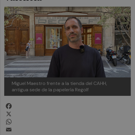
Miguel Maestro frente a la tienda del CAHH,
antigua sede de la papelería Regolf
Facebook
X
WhatsApp
Email