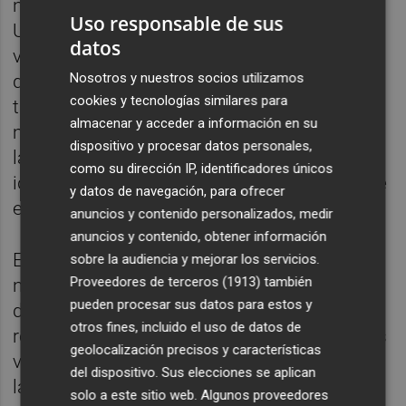
nuevo rótulo del local de enfrente, donde la
Uso responsable de sus
Unión Musical se mudó, ahora un simple
datos
vinilo que carece de la presencia y la historia
Nosotros y nuestros socios utilizamos
que transmite el original. "Es muy difícil
cookies y tecnologías similares para
trasladar el valor histórico a un rótulo
almacenar y acceder a información en su
moderno de vinilo", reflexiona Miguel,
dispositivo y procesar datos personales,
lamentando cómo muchas veces la
como su dirección IP, identificadores únicos
identidad histórica de un comercio se pierde
y datos de navegación, para ofrecer
en aras de la modernización.
anuncios y contenido personalizados, medir
anuncios y contenido, obtener información
Estos rótulos no solo nos hablan de los
sobre la audiencia y mejorar los servicios.
Proveedores de terceros (1913)
también
negocios que los encargaron, sino también
pueden procesar sus datos para estos y
de los oficios que los hicieron posibles. Los
otros fines, incluido el uso de datos de
rotulistas eran artistas cuyas obras, muchas
geolocalización precisos y características
veces anónimas, aún podemos observar en
del dispositivo. Sus elecciones se aplican
las calles de Valencia. Rótulos de panel
solo a este sitio web. Algunos proveedores