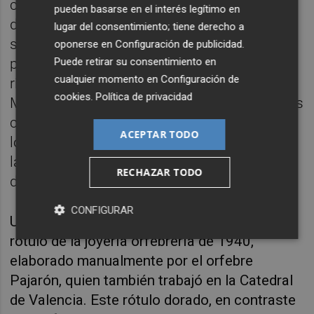
cerámico, de vidrio pintado o pintados
pueden basarse en el interés legítimo en
directamente sobre la pared, cada uno con
lugar del consentimiento; tiene derecho a
sus técnicas y particularidades, forman
oponerse en
Configuración de publicidad
.
parte del paisaje urbano y son testigos de la
Puede retirar su consentimiento en
cualquier momento en
Configuración de
riqueza artesanal de la ciudad. Miguel
cookies
.
Política de privacidad
Maestro señala que algunos de estos rótulos
conservan la firma del autor, especialmente
ACEPTAR TODO
los de panel cerámico y vidrio, algo que
lamentablemente no sucede con la mayoría
RECHAZAR TODO
de los rótulos actuales.
CONFIGURAR
Uno de los casos más interesantes es el
rótulo de la joyería orfebrería de 1940,
elaborado manualmente por el orfebre
Pajarón, quien también trabajó en la Catedral
de Valencia. Este rótulo dorado, en contraste