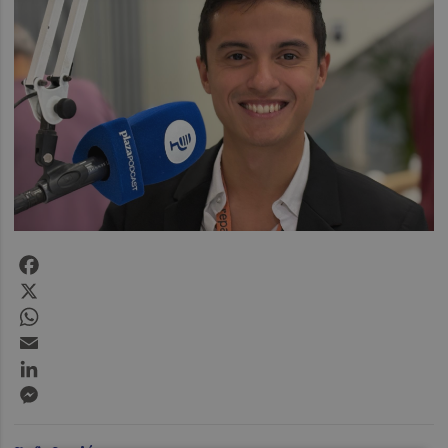
Facebook
X
WhatsApp
Email
LinkedIn
Messenger