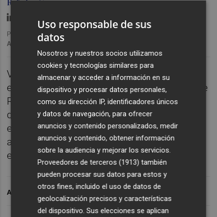
Rafa Lupión
Uso responsable de sus
Publicado: 23/10/2024 ·
12:13
datos
Actualizado: 23/10/2024 · 12:52
Nosotros y nuestros socios utilizamos
cookies y tecnologías similares para
VALÈNCIA. En el marco de VDS,
almacenar y acceder a información en su
entrevistamos a Jostin Marin Osorio, CEO de
dispositivo y procesar datos personales,
Repara.me, una plataforma de reparaciones
como su dirección IP, identificadores únicos
de móviles que ofrece soluciones rápidas y
y datos de navegación, para ofrecer
anuncios y contenido personalizados, medir
eficientes. Exploramos sus propuestas para
anuncios y contenido, obtener información
agilizar este mercado y mejorar la
sobre la audiencia y mejorar los servicios.
experiencia del usuario.
Proveedores de terceros (1913)
también
pueden procesar sus datos para estos y
otros fines, incluido el uso de datos de
ARCHIVADO EN
geolocalización precisos y características
del dispositivo. Sus elecciones se aplican