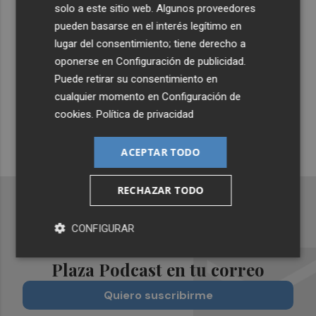
Lo Más Escuchado
solo a este sitio web. Algunos proveedores
pueden basarse en el interés legítimo en
lugar del consentimiento; tiene derecho a
Suscríbete al canal de
oponerse en
Configuración de publicidad
.
Whatsapp
Puede retirar su consentimiento en
cualquier momento en
Configuración de
Siempre al día de las últimas noticias
cookies
.
Política de privacidad
¡Quiero suscribirme!
ACEPTAR TODO
RECHAZAR TODO
CONFIGURAR
Recibe toda la actualidad de
Plaza Podcast en tu correo
Quiero suscribirme