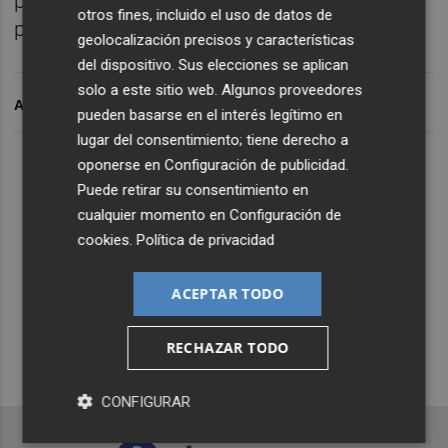
particular en València.
Dirigido y presentado
otros fines, incluido el uso de datos de
por
Paco Polit
.
geolocalización precisos y características
del dispositivo. Sus elecciones se aplican
solo a este sitio web. Algunos proveedores
ARCHIVADO EN
pueden basarse en el interés legítimo en
lugar del consentimiento; tiene derecho a
Lo Más Escuchado
oponerse en
Configuración de publicidad
.
Puede retirar su consentimiento en
cualquier momento en
Configuración de
Suscríbete al canal de
cookies
.
Política de privacidad
Whatsapp
ACEPTAR TODO
Siempre al día de las últimas noticias
¡Quiero suscribirme!
RECHAZAR TODO
CONFIGURAR