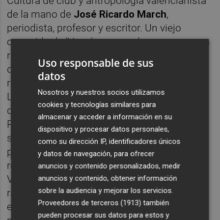
Cultura de club y antropología valencianista
de la mano de
José Ricardo March
,
periodista, profesor y escritor. Un viejo
conocido de 'Veus' regresa al programa para
repasar algunos de las decenas de relatos
Uso responsable de sus
que pueblan su libro 'Silla de Enea', que
datos
recopila sus mejores columnas en el diario
Nosotros y nuestros socios utilizamos
Las Provincias. Nombres propios como los
cookies y tecnologías similares para
de Vicente Peris, Antonio Puchades, Paco
almacenar y acceder a información en su
Roig, el 'Calvito' de Juan Masiá, las
dispositivo y procesar datos personales,
secciones deportivas o el entorno
como su dirección IP, identificadores únicos
periodístico del club se entrecruzan en un
y datos de navegación, para ofrecer
repaso a los más de 100 años de vida del
anuncios y contenido personalizados, medir
Valencia a golpe de anécdotas que apenas
anuncios y contenido, obtener información
sobre la audiencia y mejorar los servicios.
rascan la superficie de la riqueza de la
Proveedores de terceros (1913)
también
entidad a nivel histórico. Desde su domicilio
pueden procesar sus datos para estos y