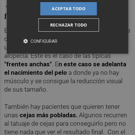
Trasplantes de cejas, entradas y
ACEPTAR TODO
frentes anchas
RECHAZAR TODO
En los últimos años se han incrementado los
casos de personas que se quieren realizar
CONFIGURAR
una microcirugía capilar aunque no se sufra
alopecia. Este es el caso de las típicas
"frentes anchas"
. E
n este caso se adelanta
el nacimiento del pelo
a donde ya no hay
músculo y se consigue la reducción visual
de sus tamaño.
También hay pacientes que quieren tener
unas
cejas más pobladas.
Algunos recurren
al tatuaje de cejas para conseguirlo pero no
tiene nada que ver el resultado final. Con el