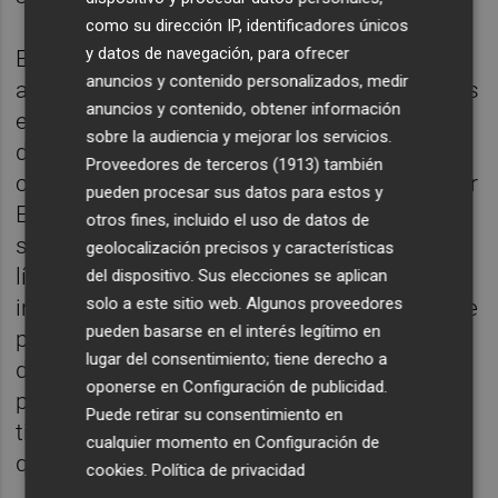
como su dirección IP, identificadores únicos
y datos de navegación, para ofrecer
El cirujano comenta que es fundamental
anuncios y contenido personalizados, medir
acudir a un especialista que realice todos los
anuncios y contenido, obtener información
estudios previos. Por ejemplo, hay que
sobre la audiencia y mejorar los servicios.
determinar el ángulo y la dirección del
Proveedores de terceros (1913)
también
cabello porque, de no hacerlo, podría parecer
pueden procesar sus datos para estos y
Espinete. Asimismo, se realizará una
otros fines, incluido el uso de datos de
selección de folículos. En las primeras
geolocalización precisos y características
líneas, las más cercanas a la frente, se
del dispositivo. Sus elecciones se aplican
solo a este sitio web. Algunos proveedores
injertarán folículos con un pelo mientras que
pueden basarse en el interés legítimo en
para la zona trasera, donde debe haber más
lugar del consentimiento; tiene derecho a
densidad, ya se pondrán folículos que
oponerse en
Configuración de publicidad
.
puedan tener dos o más pelos. También se
Puede retirar su consentimiento en
tiene en cuenta el color, las canas... "Debe
cualquier momento en
Configuración de
quedar muy natural."
cookies
.
Política de privacidad