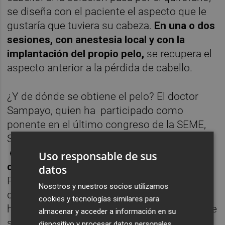
se diseña con el paciente el aspecto que le
gustaría que tuviera su cabeza.
En una o dos
sesiones, con anestesia local y con la
implantación del propio pelo,
se recupera el
aspecto anterior a la pérdida de cabello.
¿Y de dónde se obtiene el pelo? El doctor
Sampayo, quien ha participado como
ponente en el último congreso de la SEME,
Sociedad Española de Medicina Estética,
explica que en un futuro próximo
la
Uso responsable de sus
clonación
será la mejor forma de obtenerlo.
datos
Pero mientras tanto, se extrae de las zonas
Nosotros y nuestros socios utilizamos
de las zonas exentas de factores
cookies y tecnologías similares para
hormonales o genéticos para que el pelo que
almacenar y acceder a información en su
se injerte no se vuelva a caer.
dispositivo y procesar datos personales,