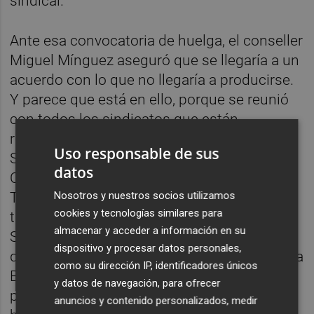
sindical.
Ante esa convocatoria de huelga, el conseller
Miguel Mínguez aseguró que se llegaría a un
acuerdo con lo que no llegaría a producirse.
Y parece que está en ello, porque se reunió
con todos los sindicatos que están
representados en la mesa sectorial de
Uso responsable de sus
Sanidad a excepción del sindicato médico
datos
CESM, convocante de la huelga de enero.
Nosotros y nuestros socios utilizamos
Todos los sindicatos ponen en valor el
cookies y tecnologías similares para
talante del conseller, un profesional de la
almacenar y acceder a información en su
Sanidad y con mas predisposición a hablar
dispositivo y procesar datos personales,
que sus predecesoras Carmen Montón y Ana
como su dirección IP, identificadores únicos
Barceló. Pero que, según CSIF tiene un
y datos de navegación, para ofrecer
problema."En las reuniones nos deja muy
anuncios y contenido personalizados, medir