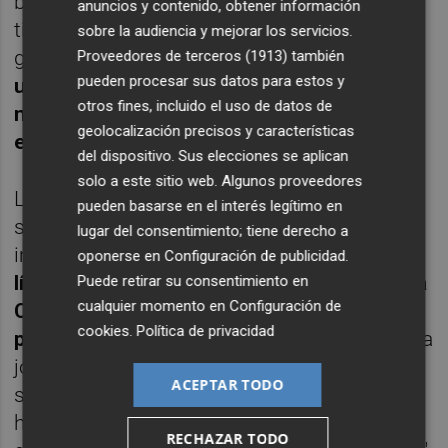
buenas sensaciones, el problema es lo que
anuncios y contenido, obtener información
tiene alrededor, que tiene las direcciones
sobre la audiencia y mejorar los servicios.
generales que son burócratas,
Mínguez es
Proveedores de terceros (1913)
también
pueden procesar sus datos para estos y
un profesional pero su equipo es estático y
otros fines, incluido el uso de datos de
no vive la realidad, el conseller se
geolocalización precisos y características
encuentra solo"
, sostiene García.
del dispositivo. Sus elecciones se aplican
solo a este sitio web. Algunos proveedores
Los sindicatos buscan soluciones para no
pueden basarse en el interés legítimo en
sumarse a la huelga y hay puntos
lugar del consentimiento; tiene derecho a
imprescindibles. "
Hay una propuesta que es
oponerse en
Configuración de publicidad
.
línea roja, la de 35 horas semanales, pero la
Puede retirar su consentimiento en
cualquier momento en
Configuración de
Conselleria dice que, ahora mismo, no
cookies
.
Política de privacidad
puede
, es fundamental porque aparte de una
jornada digna, ahora mismo, los turnos y la
ACEPTAR TODO
situación de estrés es tremenda pero lo que
hace falta es más plantilla estructural en la
RECHAZAR TODO